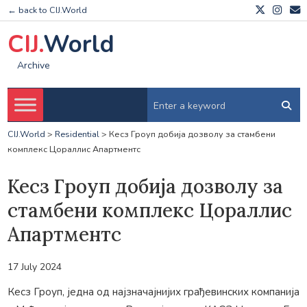
← back to CIJ.World
CIJ.
World
Archive
CIJ.World
>
Residential
>
Кесз Гроуп добија дозволу за стамбени
комплекс Цораллис Апартментс
Кесз Гроуп добија дозволу за
стамбени комплекс Цораллис
Апартментс
17 July 2024
Кесз Гроуп, једна од најзначајнијих грађевинских компанија