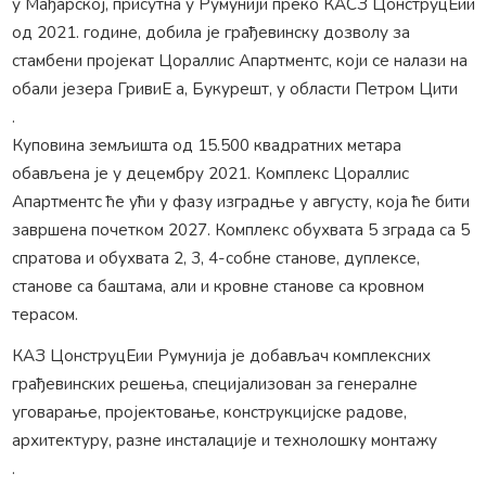
у Мађарској, присутна у Румунији преко КАСЗ ЦонструцЕии
од 2021. године, добила је грађевинску дозволу за
стамбени пројекат Цораллис Апартментс, који се налази на
обали језера ГривиЕ а, Букурешт, у области Петром Цити
.
Куповина земљишта од 15.500 квадратних метара
обављена је у децембру 2021. Комплекс Цораллис
Апартментс ће ући у фазу изградње у августу, која ће бити
завршена почетком 2027. Комплекс обухвата 5 зграда са 5
спратова и обухвата 2, 3, 4-собне станове, дуплексе,
станове са баштама, али и кровне станове са кровном
терасом.
КАЗ ЦонструцЕии Румунија је добављач комплексних
грађевинских решења, специјализован за генералне
уговарање, пројектовање, конструкцијске радове,
архитектуру, разне инсталације и технолошку монтажу
.