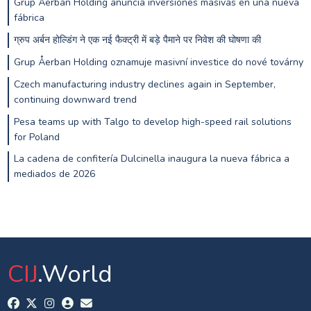
Grup Åerban Holding anuncia inversiones masivas en una nueva
fábrica
ग्रुप अर्बन होल्डिंग ने एक नई फैक्ट्री में बड़े पैमाने पर निवेश की घोषणा की
Grup Åerban Holding oznamuje masivní investice do nové továrny
Czech manufacturing industry declines again in September,
continuing downward trend
Pesa teams up with Talgo to develop high-speed rail solutions
for Poland
La cadena de confitería Dulcinella inaugura la nueva fábrica a
mediados de 2026
CIJ
.World