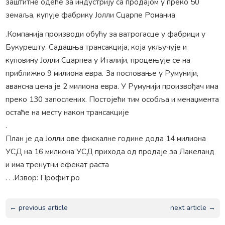
заштитне одеће за индустрију са продајом у преко 50
земаља, купује фабрику Јолли Сцарпе Романиа
.Компанија производи обућу за ватрогасце у фабрици у
Букурешту. Садашња трансакција, која укључује и
куповину Јолли Сцарпеа у Италији, процењује се на
приближно 9 милиона евра. За пословање у Румунији,
авансна цена је 2 милиона евра. У Румунији произвођач има
преко 130 запослених. Постојећи тим особља и менаџмента
остаће на месту након трансакције
.
План је да Јолли ове фискалне године дода 14 милиона
УСД на 16 милиона УСД прихода од продаје за Лакеланд
и има тренутни ефекат раста
. . .Извор: Профит.ро
← previous article
next article →