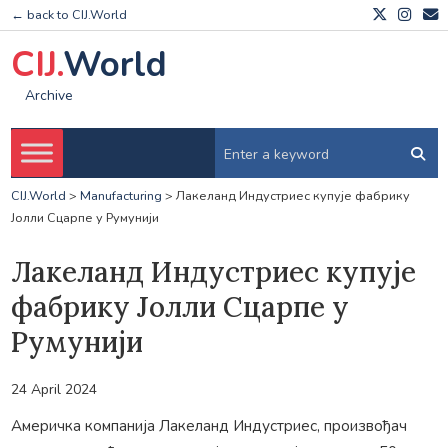
← back to CIJ.World
CIJ.
World
Archive
CIJ.World
>
Manufacturing
>
Лакеланд Индустриес купује фабрику
Јолли Сцарпе у Румунији
Лакеланд Индустриес купује
фабрику Јолли Сцарпе у
Румунији
24 April 2024
Америчка компанија Лакеланд Индустриес, произвођач