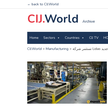
← back to CIJ.World
CIJ.
World
Archive
Home
Sectors
Countries
CIJ TV
HO
CIJ.World
>
Manufacturing
>