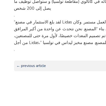
نائه في كاتالوي (مقاطعة تولسيا) و ستواصل توظيف ما
يصل إلى 200 شخص
.
“لقد بلغ الاستثمار في مصنع Lidas الجديد حتى الآن أكثر من 80 مليون يورو والعمل مستمر. وكان
 بناء “المصنع. نحن نتحدث عن واحدة من أكبر المرافق
ث تم تصميم المعدات خصيصًا، لأول مرة حتى للمصنعين
من أجل Lidas،” ع. مصنع مخبز ليداس في تولسيا
.
← previous article