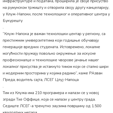
инфраструктуре и података, проширила је своје присуство
на румунском тржишту и отворила своју другу канцеларију,
у Клуж-Напоки, после технолошког и оперативног центра у
Букурешту
.
“Клуж-Напока је важан технолошки центар у региону, са
престижним универзитетима који годишње обучавају
генерације вредних студената. Истовремено, локалне
могућности пружају повољно окружење за искусне
професионалце и технолошке чворове јачање нашег
локалног присуства је истакнуто тимом који се стално шири
и модерним просторима у којима радимо“, каже РАзван
Преда, водитељ сајта, ЛСЕГ Цлуј-Напоца
.
Тим из Клужа има 210 програмера и налази се у новој
згради Тхе Оффице, која се налази у центру града.
Седиште ЛСЕГ-а тренутно заузима површину од 1.500
квадратних метара