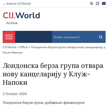
← back to CIJ.World
CIJ.
World
Archive
CIJ.World
>
Office
>
Лондонска берза група отвара нову канцеларију у
Клуж-Напоки
Лондонска берза група отвара
нову канцеларију у Клуж-
Напоки
2 October 2024
Лондонска берза група, добављач финансијске