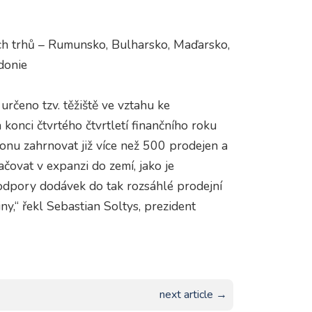
ích trhů – Rumunsko, Bulharsko, Maďarsko,
donie
určeno tzv. těžiště ve vztahu ke
konci čtvrtého čtvrtletí finančního roku
nu zahrnovat již více než 500 prodejen a
ačovat v expanzi do zemí, jako je
podpory dodávek do tak rozsáhlé prodejní
ny,“ řekl Sebastian Soltys, prezident
next article →