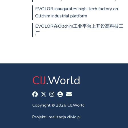
EVOLOR inaugurates high-tech factory on
Oltchim industrial platform
EVOLOR在Oltchim工业平台上开设高科技工
厂
CIJ
.World
Copyright © 2026 CIJ.World
Projekt i realizacja
clivio.pl