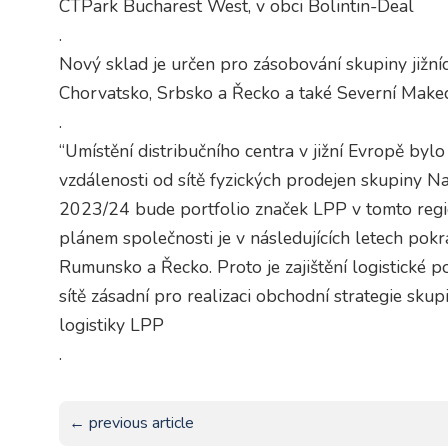
CTPark Bucharest West, v obci Bolintin-Deal
.
Nový sklad je určen pro zásobování skupiny jižn
Chorvatsko, Srbsko a Řecko a také Severní Make
.
“Umístění distribučního centra v jižní Evropě bylo 
vzdálenosti od sítě fyzických prodejen skupiny Na 
2023/24 bude portfolio značek LPP v tomto regio
plánem společnosti je v následujících letech pokr
Rumunsko a Řecko. Proto je zajištění logistické 
sítě zásadní pro realizaci obchodní strategie skupi
logistiky LPP
.
← previous article