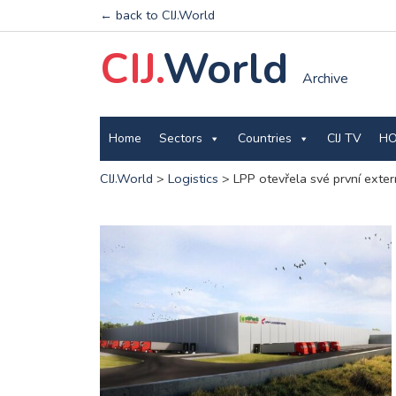
← back to CIJ.World
CIJ.
World
Archive
Home
Sectors
Countries
CIJ TV
HO
CIJ.World
>
Logistics
>
LPP otevřela své první exter