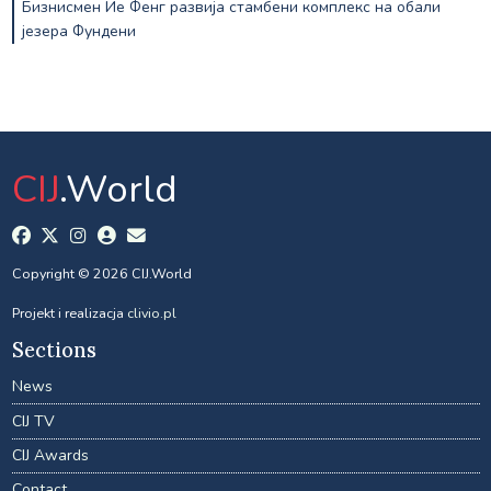
Бизнисмен Ие Фенг развија стамбени комплекс на обали
језера Фундени
CIJ
.World
Copyright © 2026 CIJ.World
Projekt i realizacja
clivio.pl
Sections
News
CIJ TV
CIJ Awards
Contact