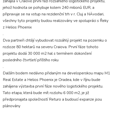
zahájila v Craiově první fázi rozsáhlého logistického projektu,
jehož hodnota se pohybuje kolem 240 milionů EUR, a
připravuje se na vstup na rezidenční trh v r. Cluj a NÄvodari,
všechny tyto projekty budou realizovány ve spolupráci s Řeky
z Helios Phoenix
.
Dva partneři chtějí vybudovat rozsáhlý projekt na pozemku o
rozloze 80 hektarů na severu Craiova. První fáze tohoto
projektu dodá 30 000 m2 hal s termínem dokončení
posledního čtvrtletí příštího roku
.
Dalším bodem nedávno přidaným na developerskou mapu M1
Real Estate a Helios Phoenix je Oradea, kde v říjnu bude
zahájena výstavba první fáze nového logistického projektu.
Tato etapa, která bude mít rozlohu 6 000 m2, je již
předpronajata společností Returo a budoucí expanze jsou
plánovány
.