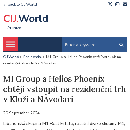
← back to CIJ.World
CIJ.
World
Archive
CIJ.World
>
Residential
>
M1 Group a Helios Phoenix chtějí vstoupit na
rezidenční trh v Kluži a NÄvodari
M1 Group a Helios Phoenix
chtějí vstoupit na rezidenční trh
v Kluži a NÄvodari
26 September 2024
Libanonská skupina M1 Real Estate, realitní divize skupiny M1,