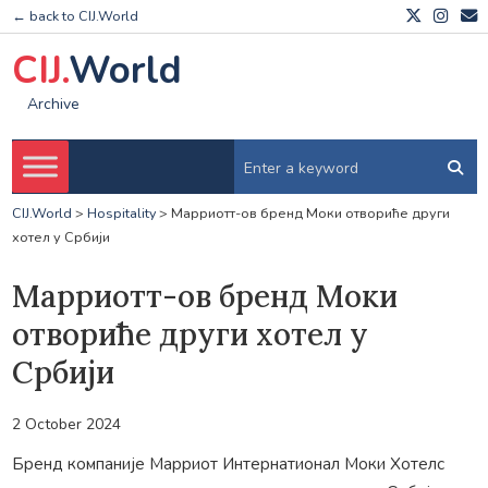
← back to CIJ.World
CIJ.
World
Archive
CIJ.World
>
Hospitality
>
Марриотт-ов бренд Моки отвориће други
хотел у Србији
Марриотт-ов бренд Моки
отвориће други хотел у
Србији
2 October 2024
Бренд компаније Марриот Интернатионал Моки Хотелс