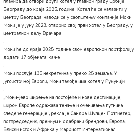
планира да отвори други хотел у главном граду Србије
Београду до краја 2025. године. Хотел ће се налазити у
центру Београда, наводи се у саопштењу компаније Моки.
Моки је у јуну 2023. отворио свој први хотел у Београду, у
централном делу Врачара
.
Моки ће до краја 2025. године свом европском портфолију
додати 17 објеката, каже
.
Моки послује 135 некретнина у преко 25 земаља. У
југоисточној Европи, Моки такође има хотел у Румунији
.
„Моки-јево ширење на постојеће и нове дестинације,
широм Европе одражава тежње и очекивања путника
следеће генерације“, рекла је Сандра Шулце- Потгиетер,
потпредседник, премиум и одабрани брендови, Европа,
Блиски исток и Африка у Марриотт Интернатионал.