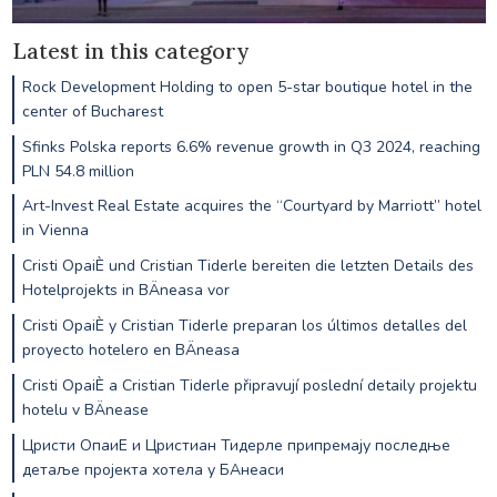
Latest in this category
Rock Development Holding to open 5-star boutique hotel in the
center of Bucharest
Sfinks Polska reports 6.6% revenue growth in Q3 2024, reaching
PLN 54.8 million
Art-Invest Real Estate acquires the “Courtyard by Marriott” hotel
in Vienna
Cristi OpaiÈ und Cristian Tiderle bereiten die letzten Details des
Hotelprojekts in BÄneasa vor
Cristi OpaiÈ y Cristian Tiderle preparan los últimos detalles del
proyecto hotelero en BÄneasa
Cristi OpaiÈ a Cristian Tiderle připravují poslední detaily projektu
hotelu v BÄnease
Цристи ОпаиЕ и Цристиан Тидерле припремају последње
детаље пројекта хотела у БАнеаси