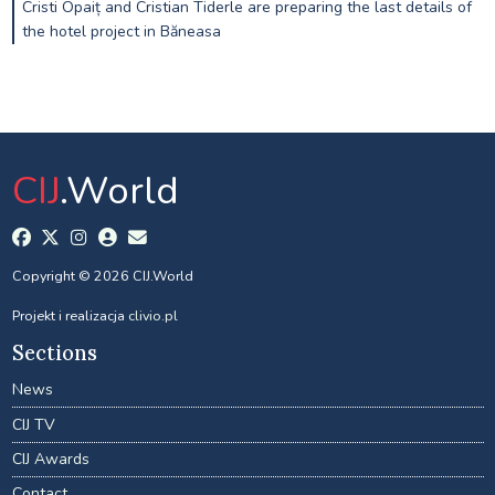
Cristi Opaiț and Cristian Tiderle are preparing the last details of
the hotel project in Băneasa
CIJ
.World
Copyright © 2026 CIJ.World
Projekt i realizacja
clivio.pl
Sections
News
CIJ TV
CIJ Awards
Contact