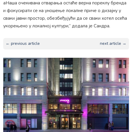
аНаша очекивана отварања остаће верна пореклу бренда
и фокусирати се на уношење локалне приче о дизајну у
сваки јавни простор, обезбеђујући да се сваки хотел осећа
укорењено у локалној култури,” додала је Сандра.
← previous article
next article →