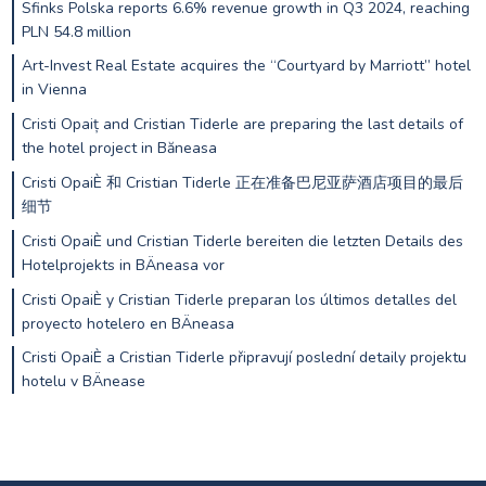
Sfinks Polska reports 6.6% revenue growth in Q3 2024, reaching
PLN 54.8 million
Art-Invest Real Estate acquires the “Courtyard by Marriott” hotel
in Vienna
Cristi Opaiț and Cristian Tiderle are preparing the last details of
the hotel project in Băneasa
Cristi OpaiÈ 和 Cristian Tiderle 正在准备巴尼亚萨酒店项目的最后
细节
Cristi OpaiÈ und Cristian Tiderle bereiten die letzten Details des
Hotelprojekts in BÄneasa vor
Cristi OpaiÈ y Cristian Tiderle preparan los últimos detalles del
proyecto hotelero en BÄneasa
Cristi OpaiÈ a Cristian Tiderle připravují poslední detaily projektu
hotelu v BÄnease