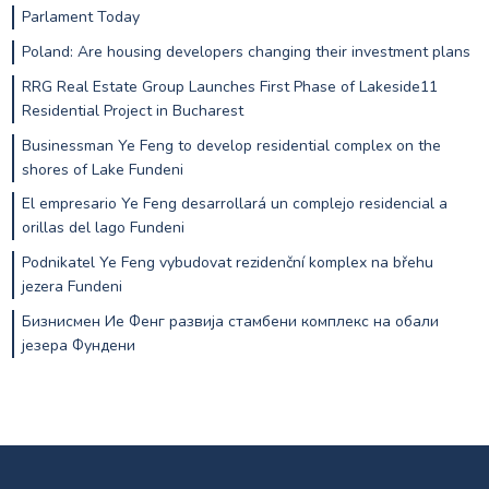
Parlament Today
Poland: Are housing developers changing their investment plans
RRG Real Estate Group Launches First Phase of Lakeside11
Residential Project in Bucharest
Businessman Ye Feng to develop residential complex on the
shores of Lake Fundeni
El empresario Ye Feng desarrollará un complejo residencial a
orillas del lago Fundeni
Podnikatel Ye Feng vybudovat rezidenční komplex na břehu
jezera Fundeni
Бизнисмен Ие Фенг развија стамбени комплекс на обали
језера Фундени