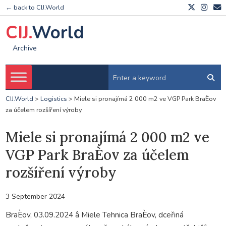
← back to CIJ.World
CIJ.
World
Archive
CIJ.World
>
Logistics
>
Miele si pronajímá 2 000 m2 ve VGP Park BraÈov
za účelem rozšíření výroby
Miele si pronajímá 2 000 m2 ve
VGP Park BraÈov za účelem
rozšíření výroby
3 September 2024
BraÈov, 03.09.2024 â Miele Tehnica BraÈov, dceřiná