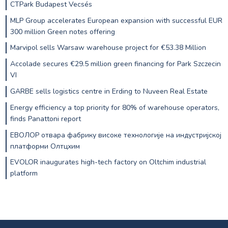
CTPark Budapest Vecsés
MLP Group accelerates European expansion with successful EUR
300 million Green notes offering
Marvipol sells Warsaw warehouse project for €53.38 Million
Accolade secures €29.5 million green financing for Park Szczecin
VI
GARBE sells logistics centre in Erding to Nuveen Real Estate
Energy efficiency a top priority for 80% of warehouse operators,
finds Panattoni report
ЕВОЛОР отвара фабрику високе технологије на индустријској
платформи Олтцхим
EVOLOR inaugurates high-tech factory on Oltchim industrial
platform