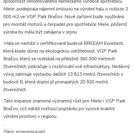
společnost renomovaného německého výrobce spotřebičů
Miele, podepsala nájemní smlouvu na výrobní halu o rozloze 2
000 m2 ve VGP Park BraÈov. Nové zařízení bude využíváno
pro montáž motorů a čerpadel pro spotřebiče Miele, přičemž
výroba by měla být zahájena v srpnu
.Hala se nachází v certifikované budově BREEAM Excellent,
která klade důraz na ekologickou udržitelnost. VGP Park
BraÈov, který se rozkládá na přibližně 360 000 metrech
čtverečních, pokračuje v rozšiřování své infrastruktury. Nedávný
vývoj zahrnuje výstavbu dalších 13 813 metrů čtverečních v
budově B, která doplní již pronajatých 20 920 metrů
čtverečních
.Tato expanze znamená významný růst pro Miele i VGP Park
BraÈov, což odráží rostoucí poptávku po vysoce kvalitní
výrobní prostory v regionu
.
Zdroj: economica.net