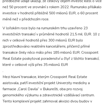
předběžné údaje ukazují, že celkový objem investic klesl o více
než 50 procent ve srovnání s rokem 2022. Rumunsko přilákalo
investice v hodnotě přibližně 500 milionů EUR, o 60 procent
méně než v předchozím roce.
V loňském roce bylo na rumunském trhu uzavřeno 23
investičních transakcí v průměrné hodnotě 21,5 mil. EUR. 10 z
nich v celkové hodnotě přes 300 milionů EUR bylo
zprostředkováno realitními kancelářemi, přičemž přímé
transakce činily něco málo přes 185 milionů EUR. Crosspoint
Real Estate poskytoval poradenství u čtyř z těchto transakcí,
které v celkové výši přes 35 milionů EUR
.
Mezi hlavní transakce, kterým Crosspoint Real Estate
asistovala, patří investiční projekt Univerzity medicíny a
farmacie „Carol Davila“ v Bukurešti, oba pro rozvoj
genomického výzkumu a zdravotnické vzdělávací centrum.
Tento komplexní projekt zahrnoval akvizici dvou budov v