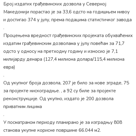
Број издатих грађевинских дозвола у Северној
Македонији порастао је за 33,6 одсто на годишњем нивоу
и достигао 374 у јулу, према подацима статистичког завода
.
Процењена вредност грађевинских пројеката обухваћених
издатим грађевинским дозволама у јулу повећан за 71,7
одсто у односу на претходну годину и износио је 7,1
милијарду денара (127,4 милиона долара/115,4 милиона
евра)
.
Од укупног броја дозвола, 207 је било за нове зграде, 75
за пројекте нискоградње. , а 92 су биле за пројекте
реконструкције. Од укупно, издато је 200 дозвола
приватним лицима
.
У посматраном периоду планирано је за изградњу 808
станова укупне корисне површине 66.044 м2.