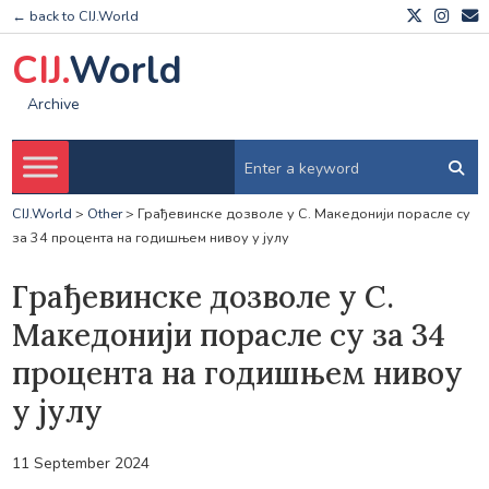
← back to CIJ.World
CIJ.
World
Archive
CIJ.World
>
Other
>
Грађевинске дозволе у ​​С. Македонији порасле су
за 34 процента на годишњем нивоу у јулу
Грађевинске дозволе у ​​С.
Македонији порасле су за 34
процента на годишњем нивоу
у јулу
11 September 2024