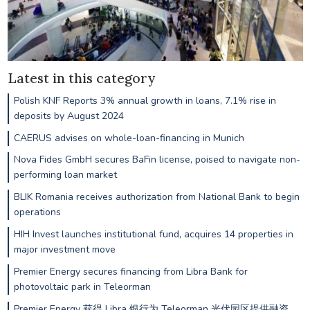
Latest in this category
Polish KNF Reports 3% annual growth in loans, 7.1% rise in
deposits by August 2024
CAERUS advises on whole-loan-financing in Munich
Nova Fides GmbH secures BaFin license, poised to navigate non-
performing loan market
BLIK Romania receives authorization from National Bank to begin
operations
HIH Invest launches institutional fund, acquires 14 properties in
major investment move
Premier Energy secures financing from Libra Bank for
photovoltaic park in Teleorman
Premier Energy 获得 Libra 银行为 Teleorman 光伏园区提供融资