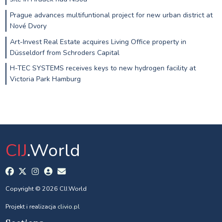
Prague advances multifuntional project for new urban district at
Nové Dvory
Art-Invest Real Estate acquires Living Office property in
Düsseldorf from Schroders Capital
H-TEC SYSTEMS receives keys to new hydrogen facility at
Victoria Park Hamburg
CIJ
.World
Copyright © 2026 CIJ.World
Projekt i realizacja
clivio.pl