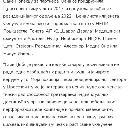
Оане Попесцу за партнера. Оана се придружила
Цросспоинт тиму у лето 2017. и преузела је вођење
резиденцијалног одељења 2022. Њена листа клијената
укључује имена високог профила као што су НЕПИ
Роцкцастле, Тоиота, АПКС, „Царол Давила“ Медицински
факултет и Апотека, Нусцо Имобилиара, ИЦХБ, Цинема
Цити, Стејарии Ресидентиал, Алесонор, Медиа Оне или
Новум Инвест.
“Стив Џобс је рекао да велике ствари у послу никада не
ради једна особа, већ их ради тим људи, и ја чврсто
верујем у то. Моја позиција шефа резиденцијалног сектора
у Цросспоинту ме је натерала да ценим људе око мене је
тимски рад способност претварања индивидуалних
достигнућа у организационе циљеве, док побољшање
перформанси целе компаније и прилагођавање ритму
сваког члана тима води не само ка постизању групних
циљева. индивидуални учинак и раст сваке укључене