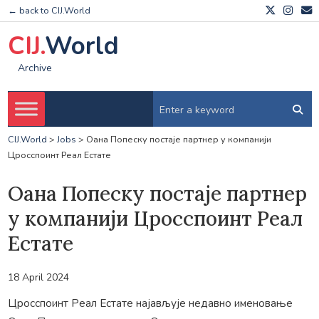
← back to CIJ.World
CIJ.
World
Archive
CIJ.World
>
Jobs
>
Оана Попеску постаје партнер у компанији
Цросспоинт Реал Естате
Оана Попеску постаје партнер
у компанији Цросспоинт Реал
Естате
18 April 2024
Цросспоинт Реал Естате најављује недавно именовање