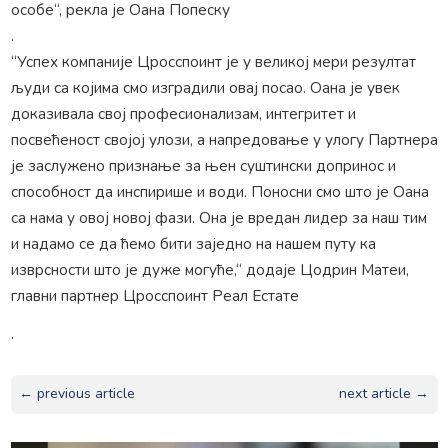
особе“, рекла је Оана Попеску
.
“Успех компаније Цросспоинт је у великој мери резултат
људи са којима смо изградили овај посао. Оана је увек
доказивала свој професионализам, интегритет и
посвећеност својој улози, а напредовање у улогу Партнера
је заслужено признање за њен суштински допринос и
способност да инспирише и води. Поносни смо што је Оана
са нама у овој новој фази. Она је вредан лидер за наш тим
и надамо се да ћемо бити заједно на нашем путу ка
изврсности што је дуже могуће,“ додаје Цодрин Матеи,
главни партнер Цросспоинт Реал Естате
.
← previous article
next article →