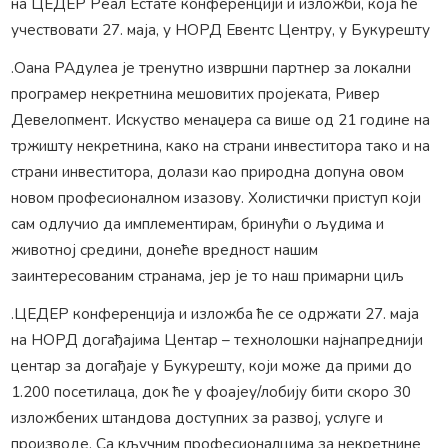
на ЦЕДЕР Реал Естате конференцији и изложби, која ће
учествовати 27. маја, у НОРД Евентс Центру, у Букурешту
.Оана РАдулеа је тренутно извршни партнер за локални
програмер некретнина мешовитих пројеката, Ривер
Девелопмент. Искуство менаџера са више од 21 године на
тржишту некретнина, како на страни инвеститора тако и на
страни инвеститора, долази као природна допуна овом
новом професионалном изазову. Холистички приступ који
сам одлучио да имплементирам, бринући о људима и
животној средини, донеће вредност нашим
заинтересованим странама, јер је то наш примарни циљ
.ЦЕДЕР конференција и изложба ће се одржати 27. маја
на НОРД догађајима Центар – технолошки најнапреднији
центар за догађаје у Букурешту, који може да прими до
1.200 посетилаца, док ће у фоајеу/лобију бити скоро 30
изложбених штандова доступних за развој, услуге и
производе. Са кључним професионалцима за некретнине