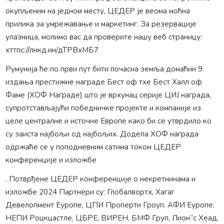
окупљеним на једном месту, ЦЕДЕР је веома моћна
прилика за умрежавање и маркетинг. За резервације
улазница, молимо вас да проверите нашу веб страницу:
хттпс://лнкд.ин/дТРВхМБ7
Румунија ће по први пут бити почасна земља домаћин 9.
издања престижне награде Бест оф тхе Бест Халл оф
Фаме (ХОФ Награде) што је врхунац серије ЦИЈ награда,
супротстављајући победничке пројекте и компаније из
целе централне и источне Европе како би се утврдило ко
су заиста најбољи од најбољих. Додела ХОФ награда
одржаће се у поподневним сатима током ЦЕДЕР
конференције и изложбе
. Потврђене ЦЕДЕР конференције о некретнинама и
изложбе 2024 Партнери су: Глобалвортх, Хагаг
Девелопмент Еуропе, ЦПИ Проперти Гроуп, АФИ Еуропе,
НЕПИ Роцкцастле, ЦБРЕ, ВИРЕН, БМФ Груп, Лион”с Хеад,