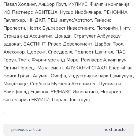
Павал Холдинг, Анцхор Груп, ИУЛИУС, Филип и компанија,
ИО Партнерс, АВИТЕЦХ, Нусцо Имобилиара, РЕНОМИА
Галлагхер, ННДКП, РЕЦ импулс/Хотспот, Генесис
Проперти, Нортх Буцхарест Инвестментс, Поповићи, Ниту,
Стоица анд Асоциатии, Цонади, Стратулат Албулесцу
адвокат, ВАСТИНТ, Ривер Девелопмент, Царбон Тоол,
Алесонор, Цересит, Спеедвелл, Редпорт Цапитал, ПАБ
Гроуп, Тхета Фурнитуре анд Море, Реинаерс Алуминиум,
Оптим Пројецт Манагемент, АЛУКАНИГСТАХЛ, ЕнергиПал,
Бриск Гроуп, Алумил, Омифа, Индустријски парк Цампулунг,
Миндспаце, Сербан и Муснеци Ассоциатес, Цусхман и
Вакефиелд Ецхинок, РЕ/МАКС Инноватион, Нотарска
канцеларија ЕКУИТИ, Цорал Цонструцт
.
← previous article
next article →