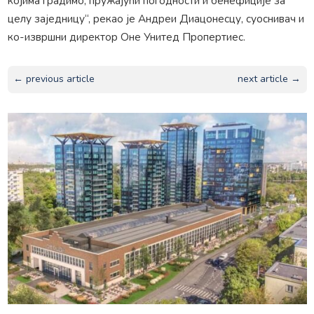
којима градимо, пружајући погодности и бенефиције за
целу заједницу“, рекао је Андреи Диацонесцу, суоснивач и
ко-извршни директор Оне Унитед Пропертиес.
← previous article
next article →