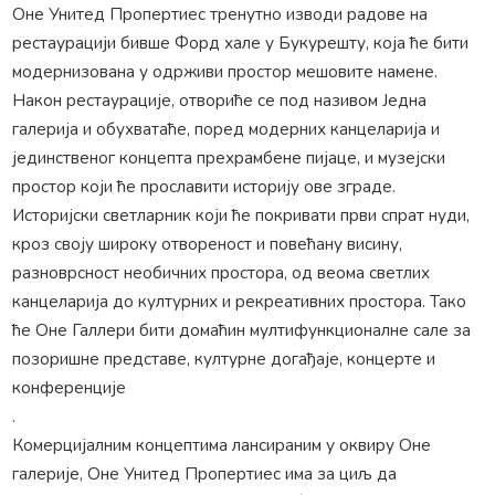
Оне Унитед Пропертиес тренутно изводи радове на
рестаурацији бивше Форд хале у Букурешту, која ће бити
модернизована у одрживи простор мешовите намене.
Након рестаурације, отвориће се под називом Једна
галерија и обухватаће, поред модерних канцеларија и
јединственог концепта прехрамбене пијаце, и музејски
простор који ће прославити историју ове зграде.
Историјски светларник који ће покривати први спрат нуди,
кроз своју широку отвореност и повећану висину,
разноврсност необичних простора, од веома светлих
канцеларија до културних и рекреативних простора. Тако
ће Оне Галлери бити домаћин мултифункционалне сале за
позоришне представе, културне догађаје, концерте и
конференције
.
Комерцијалним концептима лансираним у оквиру Оне
галерије, Оне Унитед Пропертиес има за циљ да