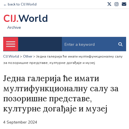
← back to CIJ.World
CIJ.
World
Archive
CIJ.World
>
Other
>
Једна галерија ће имати мултифункционалну салу
за позоришне представе, културне догађаје и музеј
Једна галерија ће имати
мултифункционалну салу за
позоришне представе,
културне догађаје и музеј
4 September 2024