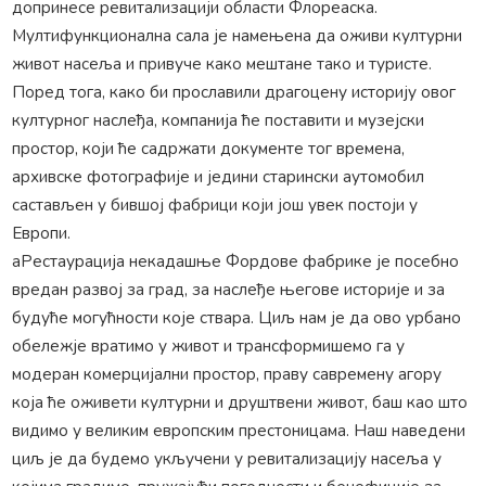
допринесе ревитализацији области Флореаска.
Мултифункционална сала је намењена да оживи културни
живот насеља и привуче како мештане тако и туристе.
Поред тога, како би прославили драгоцену историју овог
културног наслеђа, компанија ће поставити и музејски
простор, који ће садржати документе тог времена,
архивске фотографије и једини старински аутомобил
састављен у бившој фабрици који још увек постоји у
Европи.
аРестаурација некадашње Фордове фабрике је посебно
вредан развој за град, за наслеђе његове историје и за
будуће могућности које ствара. Циљ нам је да ово урбано
обележје вратимо у живот и трансформишемо га у
модеран комерцијални простор, праву савремену агору
која ће оживети културни и друштвени живот, баш као што
видимо у великим европским престоницама. Наш наведени
циљ је да будемо укључени у ревитализацију насеља у