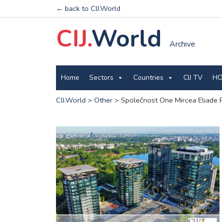
← back to CIJ.World
CIJ.
World
Archive
Home
Sectors
Countries
CIJ TV
HO
CIJ.World
>
Other
>
Společnost One Mircea Eliade 