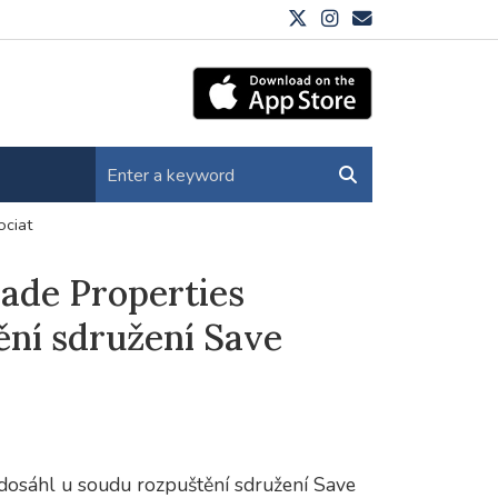
ociat
iade Properties
ění sdružení Save
 dosáhl u soudu rozpuštění sdružení Save