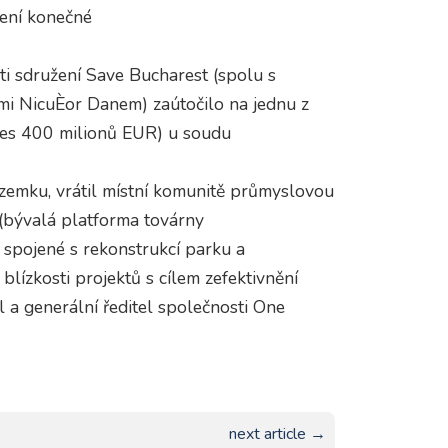
není konečné
i sdružení Save Bucharest (spolu s
mi NicuÈor Danem) zaútočilo na jednu z
přes 400 milionů EUR) u soudu
zemku, vrátil místní komunitě průmyslovou
u (bývalá platforma továrny
 spojené s rekonstrukcí parku a
 blízkosti projektů s cílem zefektivnění
 a generální ředitel společnosti One
next article →