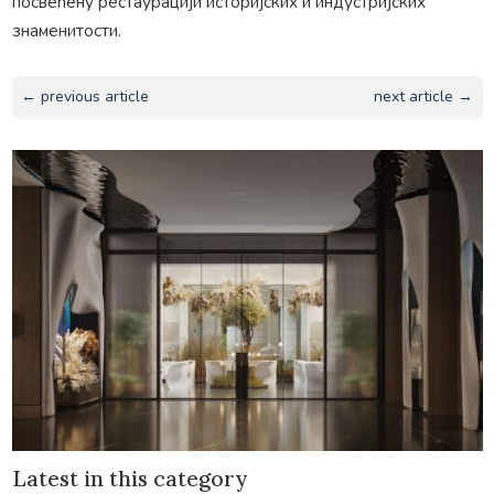
посвећену рестаурацији историјских и индустријских
знаменитости.
← previous article
next article →
Latest in this category