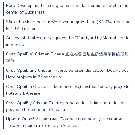
Rock Development Holding to open 5-star boutique hotel in the
center of Bucharest
Sfinks Polska reports 6.6% revenue growth in Q3 2024, reaching
PLN 54.8 million
Art-Invest Real Estate acquires the “Courtyard by Marriott” hotel
in Vienna
Cristi OpaiÈ 和 Cristian Tiderle 正在准备巴尼亚萨酒店项目的最后
细节
Cristi OpaiÈ und Cristian Tiderle bereiten die letzten Details des
Hotelprojekts in BÄneasa vor
Cristi OpaiÈ a Cristian Tiderle připravují poslední detaily projektu
hotelu v BÄnease
Cristi OpaiÈ y Cristian Tiderle preparan los últimos detalles del
proyecto hotelero en BÄneasa
Цристи ОпаиЕ и Цристиан Тидерле припремају последње
детаље пројекта хотела у БАнеаси