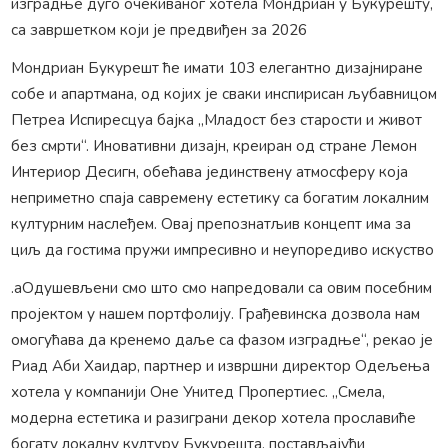
изградње дуго очекиваног хотела Мондриан у Букурешту,
са завршетком који је предвиђен за 2026
Мондриан Букурешт ће имати 103 елегантно дизајниране
собе и апартмана, од којих је сваки инспирисан љубавницом
Петреа Испиресцуа бајка „Младост без старости и живот
без смрти“. Иновативни дизајн, креиран од стране Лемон
Интериор Десигн, обећава јединствену атмосферу која
неприметно спаја савремену естетику са богатим локалним
културним наслеђем. Овај препознатљив концепт има за
циљ да гостима пружи импресивно и неупоредиво искуство
.аОдушевљени смо што смо напредовали са овим посебним
пројектом у нашем портфолију. Грађевинска дозвола нам
омогућава да кренемо даље са фазом изградње“, рекао је
Риад Аби Хаидар, партнер и извршни директор Одељења
хотела у компанији Оне Унитед Пропертиес. „Смела,
модерна естетика и разиграни декор хотела прославиће
богату локалну културу Букурешта, постављајући