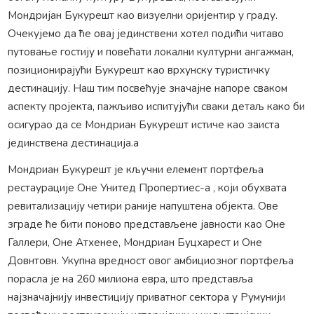
Мондријан Букурешт као визуелни оријентир у граду.
Очекујемо да ће овај јединствени хотел подићи читаво
путовање гостију и повећати локални културни ангажман,
позиционирајући Букурешт као врхунску туристичку
дестинацију. Наш тим посвећује значајне напоре сваком
аспекту пројекта, пажљиво испитујући сваки детаљ како би
осигурао да се Мондриан Букурешт истиче као заиста
јединствена дестинација.а
Мондриан Букурешт је кључни елемент портфеља
рестаурације Оне Унитед Пропертиес-а , који обухвата
ревитализацију четири раније напуштена објекта. Ове
зграде ће бити поново представљене јавности као Оне
Галлери, Оне Атхенее, Мондриан Буцхарест и Оне
Довнтовн. Укупна вредност овог амбициозног портфеља
порасла је на 260 милиона евра, што представља
најзначајнију инвестицију приватног сектора у Румунији