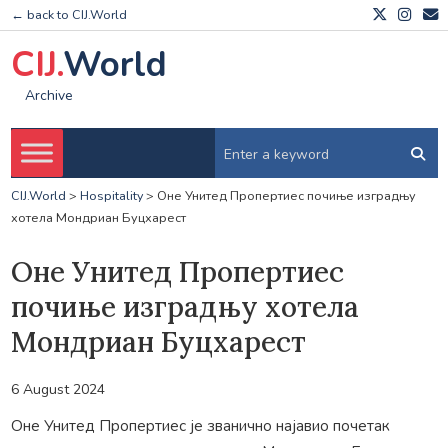
← back to CIJ.World
CIJ.
World
Archive
CIJ.World
>
Hospitality
>
Оне Унитед Пропертиес почиње изградњу
хотела Мондриан Буцхарест
Оне Унитед Пропертиес
почиње изградњу хотела
Мондриан Буцхарест
6 August 2024
Оне Унитед Пропертиес је званично најавио почетак