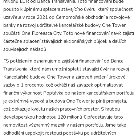
milionů EUR od Banca Transilvania. Toto financování bude
použito k úplnému splacení stávajícího úvěru, který společnost
uzavřela v roce 2021 od Černomořské obchodní a rozvojové
banky na rozvoj udržitelné kancelářské budovy One Tower,
součásti One Floreasca City. Toto nové financování navíc zajistí
částečné splacení stávajících akcionářských půjček a dalších
souvisejících nákladů
.“S potěšením oznamujeme zajištění financování od Banca
Transilvania, které nám umožní splatit stávající úvěr na rozvoj
Kancelářská budova One Tower a zároveň snížení úrokové
sazby o 1 procento, což odráží náš závazek optimalizovat
finanční výkonnost Poptávka po našem kancelářském portfoliu
je extrémně vysoká a budova One Tower je plně pronajatá,
což dokazuje kvalitu našich pracovních prostor. S hrubou
developerskou hodnotou 120 milionů € představuje tato
nemovitost významný mezník v našem portfoliu. Jsme také
odhodláni uspokojit rostoucí poptávku po udržitelných