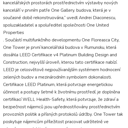
kancelářských prostorách prostřednictvím výstavby nových
kanceláří v prvním patře One Gallery. budova, která je v
současné době rekonstruována,“ uvedl Andrei Diaconescu,
spoluzakladatel a spoluředitel společnosti One United
Properties
. Součástí multifunkčního developmentu One Floreasca City,
One Tower je první kancelářská budova v Rumunsku, která
dosáhla LEED Certifikace v4 Platinum Building Design and
Construction, nejvyšší úroveň, kterou tato certifikace nabízí.
LEED je celosvětově nejpoužívanějším systémem hodnocení
zelených budov a mezinárodním symbolem dokonalosti.
Certifikace LEED Platinum, která potvrzuje energetickou
účinnost a postupy šetrné k životnímu prostředí, je doplněna
certifikací WELL Health-Safety, která potvrzuje, že zdraví a
bezpečnost nájemců jsou upřednostňovány prostřednictvím
provozních politik a přísných protokolů údržby. One Tower tak
poskytuje nájemcům příležitost pracovat udržitelně ve