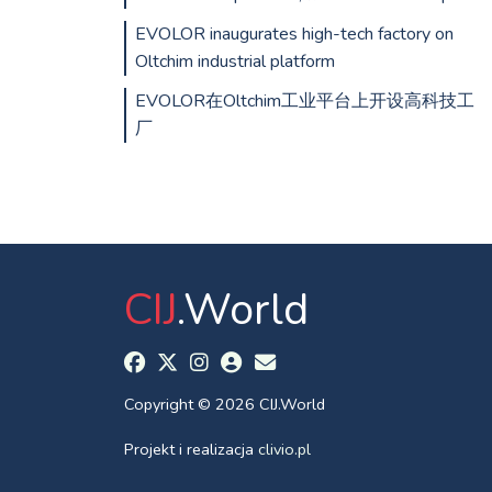
EVOLOR inaugurates high-tech factory on
Oltchim industrial platform
EVOLOR在Oltchim工业平台上开设高科技工
厂
CIJ
.World
Copyright © 2026 CIJ.World
Projekt i realizacja
clivio.pl