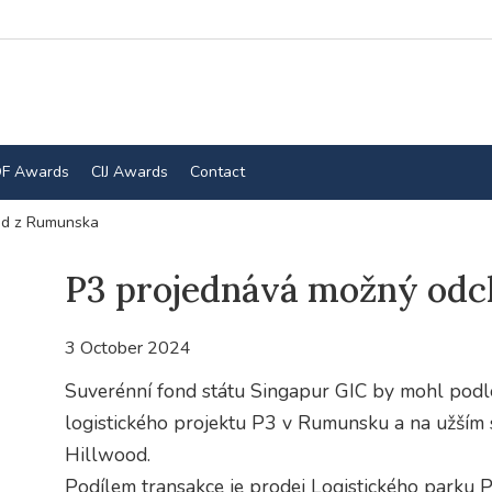
F Awards
CIJ Awards
Contact
od z Rumunska
P3 projednává možný od
3 October 2024
Suverénní fond státu Singapur GIC by mohl podle 
logistického projektu P3 v Rumunsku a na užší
Hillwood.
Podílem transakce je prodej Logistického parku P