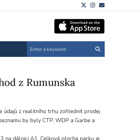
chod z Rumunska
údajů z realitního trhu zohlednit prodej
m seznamu by byly CTP, WDP a Garbe a
3 na dálnici A1. Celková plocha parku je