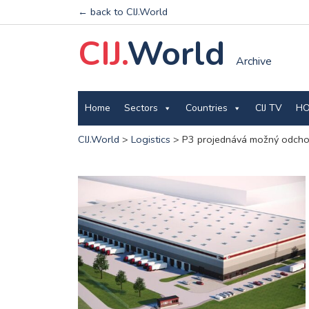
← back to CIJ.World
CIJ.
World
Archive
Home
Sectors
Countries
CIJ TV
HO
CIJ.World
>
Logistics
>
P3 projednává možný odch