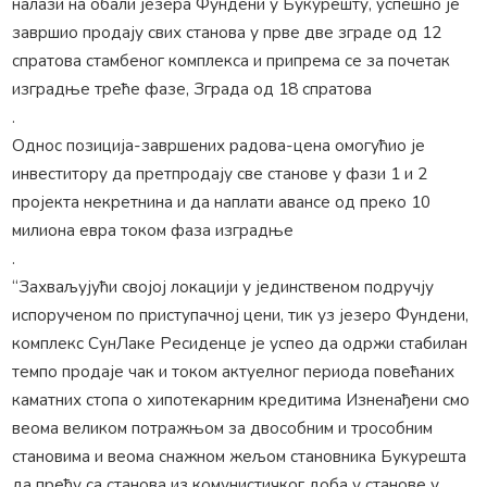
налази на обали језера Фундени у Букурешту, успешно је
завршио продају свих станова у прве две зграде од 12
спратова стамбеног комплекса и припрема се за почетак
изградње треће фазе, Зграда од 18 спратова
.
Однос позиција-завршених радова-цена омогућио је
инвеститору да претпродају све станове у фази 1 и 2
пројекта некретнина и да наплати авансе од преко 10
милиона евра током фаза изградње
.
“Захваљујући својој локацији у јединственом подручју
испорученом по приступачној цени, тик уз језеро Фундени,
комплекс СунЛаке Ресиденце је успео да одржи стабилан
темпо продаје чак и током актуелног периода повећаних
каматних стопа о хипотекарним кредитима Изненађени смо
веома великом потражњом за двособним и трособним
становима и веома снажном жељом становника Букурешта
да пређу са станова из комунистичког доба у станове у