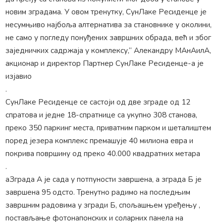
новим зградама. У овом тренутку, СунЛаке Ресиденце је
несумњиво најбоља алтернатива за становнике у околини,
не само у погледу понуђених завршних обрада, већ и због
заједничких садржаја у комплексу,“ Алекандру МАнАилА,
акционар и директор Партнер СунЛаке Ресиденце-а је
изјавио
.
СунЛаке Ресиденце се састоји од две зграде од 12
спратова и једне 18-спратнице са укупно 308 станова,
преко 350 паркинг места, приватним парком и шеталиштем
поред језера комплекс премашује 40 милиона евра и
покрива површину од преко 40.000 квадратних метара
.
аЗграда А је сада у потпуности завршена, а зграда Б је
завршена 95 одсто. Тренутно радимо на последњим
завршним радовима у згради Б, спољашњем уређењу ,
постављање фотонапонских и соларних панела на