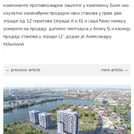
компоненте противпожарне заштите у комплексу Били смо
изузетно изненађени продајом свих станова у прве две
зграде од 12 спратова (зграда А и Б) и сада ћемо пажњу
усмерити на продају. дуплекс пентхауса у блоку Б и каснију
продају станова у згради Ц“, додао је Александру
МАнАилА
.
← previous article
next article →