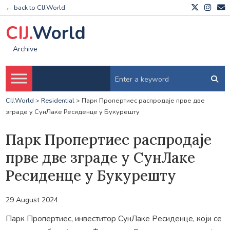
← back to CIJ.World
CIJ.
World
Archive
CIJ.World
>
Residential
>
Парк Пропертиес распродаје прве две
зграде у СунЛаке Ресиденце у Букурешту
Парк Пропертиес распродаје
прве две зграде у СунЛаке
Ресиденце у Букурешту
29 August 2024
Парк Пропертиес, инвеститор СунЛаке Ресиденце, који се