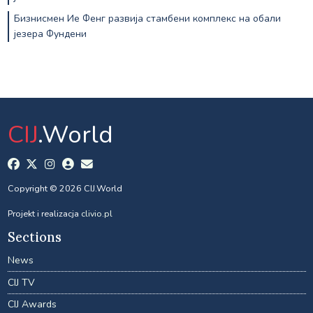
Бизнисмен Ие Фенг развија стамбени комплекс на обали
језера Фундени
CIJ
.World
Copyright © 2026 CIJ.World
Projekt i realizacja
clivio.pl
Sections
News
CIJ TV
CIJ Awards