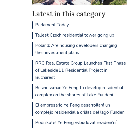
Latest in this category
Parlament Today
Tallest Czech residential tower going up
Poland: Are housing developers changing
their investment plans
RRG Real Estate Group Launches First Phase
of Lakeside11 Residential Project in
Bucharest
Businessman Ye Feng to develop residential
complex on the shores of Lake Fundeni
El empresario Ye Feng desarrollará un
complejo residencial a orillas del lago Fundeni
Podnikatel Ye Feng vybudovat rezidenční