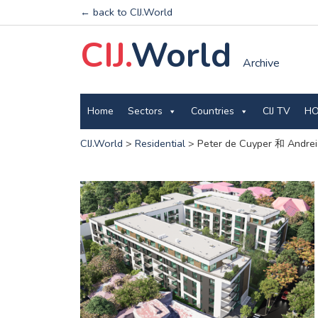
← back to CIJ.World
CIJ.
World
Archive
Home
Sectors
Countries
CIJ TV
HO
CIJ.World
>
Residential
>
Peter de Cuyper 和 