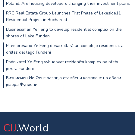
Poland: Are housing developers changing their investment plans
RRG Real Estate Group Launches First Phase of Lakeside11
Residential Project in Bucharest
Businessman Ye Feng to develop residential complex on the
shores of Lake Fundeni
El empresario Ye Feng desarrollará un complejo residencial a
orillas del lago Fundeni
Podnikatel Ye Feng vybudovat rezidenční komplex na břehu
jezera Fundeni
Бизнисмен Ие Фенг развија стамбени комплекс на обали
језера Фундени
CIJ
.World