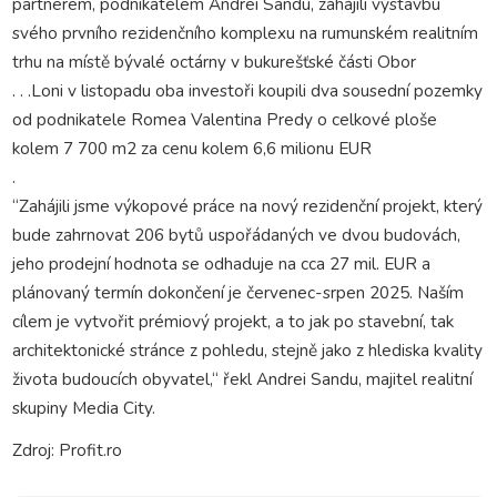
partnerem, podnikatelem Andrei Sandu, zahájili výstavbu
svého prvního rezidenčního komplexu na rumunském realitním
trhu na místě bývalé octárny v bukurešťské části Obor
. . .Loni v listopadu oba investoři koupili dva sousední pozemky
od podnikatele Romea Valentina Predy o celkové ploše
kolem 7 700 m2 za cenu kolem 6,6 milionu EUR
.
“Zahájili jsme výkopové práce na nový rezidenční projekt, který
bude zahrnovat 206 bytů uspořádaných ve dvou budovách,
jeho prodejní hodnota se odhaduje na cca 27 mil. EUR a
plánovaný termín dokončení je červenec-srpen 2025. Naším
cílem je vytvořit prémiový projekt, a to jak po stavební, tak
architektonické stránce z pohledu, stejně jako z hlediska kvality
života budoucích obyvatel,“ řekl Andrei Sandu, majitel realitní
skupiny Media City.
Zdroj: Profit.ro