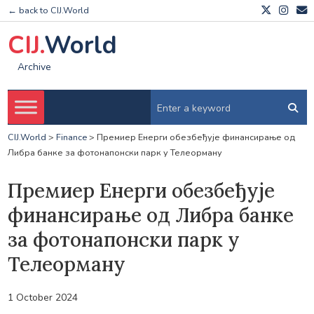
← back to CIJ.World
CIJ.
World
Archive
CIJ.World
>
Finance
>
Премиер Енерги обезбеђује финансирање од
Либра банке за фотонапонски парк у Телеорману
Премиер Енерги обезбеђује
финансирање од Либра банке
за фотонапонски парк у
Телеорману
1 October 2024