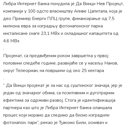
Либра Интернет банка понудила је Да Винци Нев Пројецт,
компанији у 100 одсто власништву Аливе Цапитала, која је
део Премиер Енерги ПЛЦ групе, финансирање од 7,5
милиона евра за изградњу фотонапонског парка
инсталисане снаге 23,1 МВх и складишног капацитета од
4,6 МВх
.
Пројекат, са предвиђеним роком завршетка у првој
половини следеће године, развијаће се у насељу Нанов,
округ Телеорман, на површини од око 25 хектара
.
” Да Винци пројекат је за нас од суштинског значаја, јер је
један од значајног обима, са позитивним и дуготрајним
ефектима за одрживи развој. Стога је идентификација
партнера као што је Либра Интернет банка олакшала
процес који морамо да следимо да бисмо изградили
фотонапон. парк“, рекао је Ђакомо Били, оснивач и