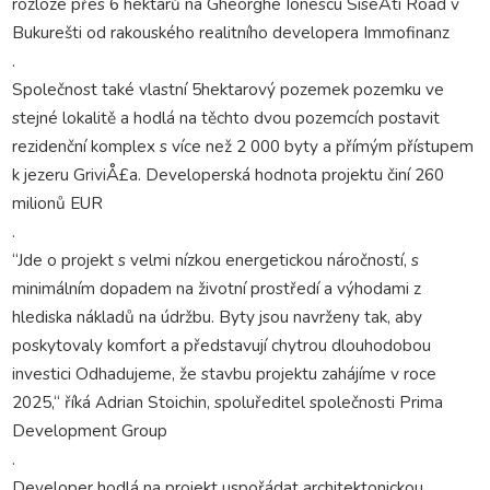
rozloze přes 6 hektarů na Gheorghe Ionescu SiseÅti Road v
Bukurešti od rakouského realitního developera Immofinanz
.
Společnost také vlastní 5hektarový pozemek pozemku ve
stejné lokalitě a hodlá na těchto dvou pozemcích postavit
rezidenční komplex s více než 2 000 byty a přímým přístupem
k jezeru GriviÅ£a. Developerská hodnota projektu činí 260
milionů EUR
.
“Jde o projekt s velmi nízkou energetickou náročností, s
minimálním dopadem na životní prostředí a výhodami z
hlediska nákladů na údržbu. Byty jsou navrženy tak, aby
poskytovaly komfort a představují chytrou dlouhodobou
investici Odhadujeme, že stavbu projektu zahájíme v roce
2025,“ říká Adrian Stoichin, spoluředitel společnosti Prima
Development Group
.
Developer hodlá na projekt uspořádat architektonickou