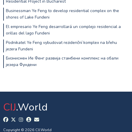
Residential Project in Bucharest
Businessman Ye Feng to develop residential complex on the
shores of Lake Fundeni
El empresario Ye Feng desarrollará un complejo residencial a
orillas del lago Fundeni
Podnikatel Ye Feng vybudovat rezidenční komplex na břehu
jezera Fundeni
Бизнисмен Ие Фенг развија стамбени комплекс на обали
језера Фундени
CIJ
.World
Copyright © 2026 CIJ.World