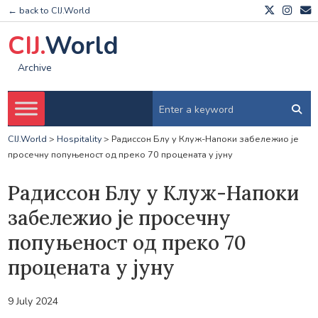
← back to CIJ.World
CIJ.
World
Archive
CIJ.World
>
Hospitality
>
Радиссон Блу у Клуж-Напоки забележио је
просечну попуњеност од преко 70 процената у јуну
Радиссон Блу у Клуж-Напоки
забележио је просечну
попуњеност од преко 70
процената у јуну
9 July 2024