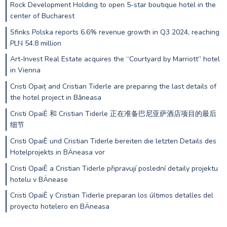
Rock Development Holding to open 5-star boutique hotel in the
center of Bucharest
Sfinks Polska reports 6.6% revenue growth in Q3 2024, reaching
PLN 54.8 million
Art-Invest Real Estate acquires the “Courtyard by Marriott” hotel
in Vienna
Cristi Opaiț and Cristian Tiderle are preparing the last details of
the hotel project in Băneasa
Cristi OpaiÈ 和 Cristian Tiderle 正在准备巴尼亚萨酒店项目的最后
细节
Cristi OpaiÈ und Cristian Tiderle bereiten die letzten Details des
Hotelprojekts in BÄneasa vor
Cristi OpaiÈ a Cristian Tiderle připravují poslední detaily projektu
hotelu v BÄnease
Cristi OpaiÈ y Cristian Tiderle preparan los últimos detalles del
proyecto hotelero en BÄneasa