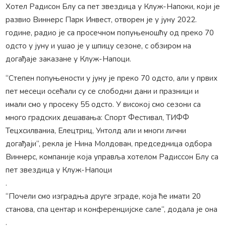
Хотел Радисон Блу са пет звездица у Клуж-Напоки, који је
развио Виннерс Парк Инвест, отворен је у јуну 2022.
године, радио је са просечном попуњеношћу од преко 70
одсто у јуну и ушао је у шпицу сезоне, с обзиром на
догађаје заказане у Клуж-Напоци.
“Степен попуњености у јуну је преко 70 одсто, али у првих
пет месеци осећали су се слободни дани и празници и
имали смо у просеку 55 одсто. У високој смо сезони са
много градских дешавања: Спорт Фестивал, ТИФФ
Тецхсилваниа, Елецтриц, Унтолд али и многи лични
догађаји“, рекла је Нина Молдован, председница одбора
Виннерс, компаније која управља хотелом Радиссон Блу са
пет звездица у Клуж-Напоци
.
“Почели смо изградња друге зграде, која ће имати 20
станова, спа центар и конференцијске сале“, додала је она
.