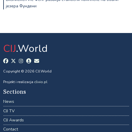
језера Фундени
CIJ
.World
Copyright © 2026 CIJ.World
Projekt i realizacja
clivio.pl
Sections
News
CIJ TV
CIJ Awards
Contact