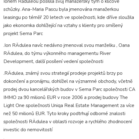
Ionem Răduleou posílila svůj manažerský tým o klíčové
schůzky. Ana-Maria Pascu byla jmenována manažerkou
leasingu po téměř 20 letech ve společnosti, kde dříve sloužila
jako ekonomka dohlížející na vztahy s klienty pro smíšený
projekt Sema Parc
.Ion RÄdulea navíc nedávno jmenoval svou manželku , Oana
RÄdulea, do týmu výkonného managementu River
Development, další posílení vedení společnosti
.RÄdulea, známý svou strategií prodeje projektů brzy po
dokončení a pronájmu, dohlížel na významné obchody, včetně
prodej dvou kancelářských budov v Sema Parc společnosti CA
IMMO za 90 milionů EUR v roce 2006 a prodej budovy The
Light One společnosti Uniqa Real Estate Management za více
než 50 milionů EUR. Tyto kroky podtrhují odborné znalosti
společnosti RÄdulea v oblasti rozvoje a rychlého zhodnocení
investic do nemovitostí
.