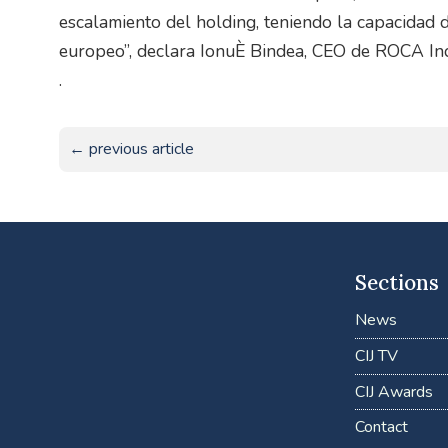
escalamiento del holding, teniendo la capacidad d
europeo”, declara IonuÈ Bindea, CEO de ROCA In
.
← previous article
Sections
News
CIJ TV
CIJ Awards
Contact