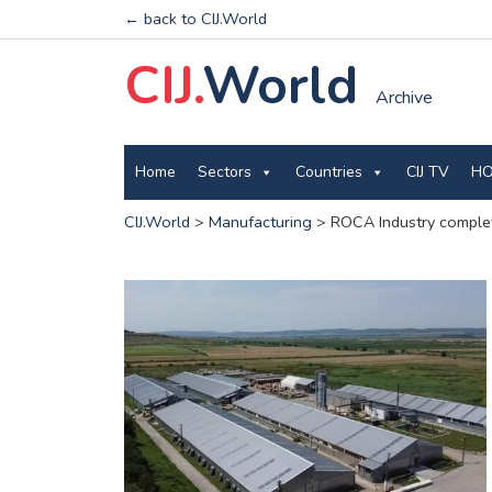
← back to CIJ.World
CIJ.
World
Archive
Home
Sectors
Countries
CIJ TV
HO
CIJ.World
>
Manufacturing
>
ROCA Industry completa