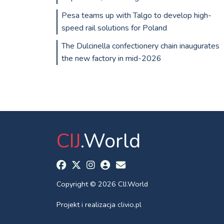
Pesa teams up with Talgo to develop high-
speed rail solutions for Poland
The Dulcinella confectionery chain inaugurates
the new factory in mid-2026
CIJ
.World
Copyright © 2026 CIJ.World
Projekt i realizacja
clivio.pl