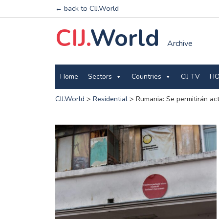
← back to CIJ.World
CIJ.
World
Archive
Home
Sectors
Countries
CIJ TV
HO
CIJ.World
>
Residential
>
Rumania: Se permitirán acti