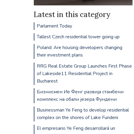
Latest in this category
Parlament Today
Tallest Czech residential tower going up
Poland: Are housing developers changing
their investment plans
RRG Real Estate Group Launches First Phase
of Lakeside11 Residential Project in
Bucharest
Бизнисмен Ие Фенг развија стамбени
комплекс на обали језера Фундени
Businessman Ye Feng to develop residential
complex on the shores of Lake Fundeni
El empresario Ye Feng desarrollará un