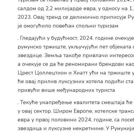
салдом од 2,2 милијарде евра, у односу на 
2023. Овај тренд се делимично приписује Ру
је омогућило повећан спољни туризам
. Гледајући у будућност, 2024. године очеку
румунско тржиште, укључујући пет објеката с
звездице. Земља такође привлачи интересо
а очекује се да ће реномирани брендови ка
Црест Цоллецтион и Хиатт ући на тржиште у 
ће овај прилив луксузних хотела подићи ст
привући више међународних туриста
. Текуће унапређење квалитета смештаја ће
у овај сектор. Широм Европе, хотелске тра
евра у првој половини 2024. године, са посе
звездица и луксузне некретнине. У Румуниј