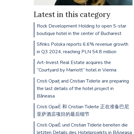
Latest in this category
Rock Development Holding to open 5-star
boutique hotel in the center of Bucharest
Sfinks Polska reports 6.6% revenue growth
in Q3 2024, reaching PLN 54.8 million
Art-Invest Real Estate acquires the
“Courtyard by Marriott” hotel in Vienna
Cristi Opaiț and Cristian Tiderle are preparing
the last details of the hotel project in
Băneasa
Cristi OpaiÈ 和 Cristian Tiderle 正在准备巴尼
亚萨酒店项目的最后细节
Cristi OpaiÈ und Cristian Tiderle bereiten die
letzten Details des Hotelprojekts in BÄneasa