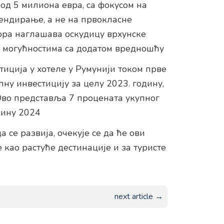
од 5 милиона евра, са фокусом на
ендирање, а не на првокласне
ора наглашава оскудицу врхунске
ст могућностима са додатом вредношћу
тиција у хотеле у Румунији током прве
ну инвестицију за целу 2023. годину,
во представља 7 процената укупног
вину 2024
 се развија, очекује се да ће ови
као растуће дестинације и за туристе
next article →