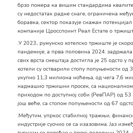
брзо помера ка вишим стандардима квалите
су недостатак радне снаге, ограничена међ
боравка, сектор показује снажан потенцијал
компаније Цросспоинт Реал Естате о тржишт
.У 2023., румунско хотелско тржиште је ско
пандемије, а прва половина 2024. задржала 
свих врста смештаја достигла је 25 одсто у 
хотели су остварили стопу попуњености од 3
укупно 11,3 милиона ноћења, од чега 7,6 ми
надмашио тржишни просек, са националном 
приходом по доступној соби (РевПАР) од 53 
још веће, са стопом попуњености од 67 одст
.Међутим, упркос стабилној тражњи, финанс
индустрије суочио се са изазовима. Јаз изм
туризам се повећао у првој половини 2024.,