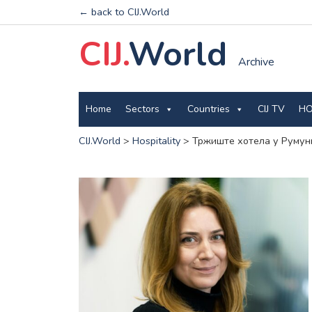
← back to CIJ.World
CIJ.
World
Archive
Home
Sectors
Countries
CIJ TV
HO
CIJ.World
>
Hospitality
>
Тржиште хотела у Румун