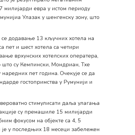
1,7 милијарди евра у истом периоду
мунијиа Улазак у шенгенску зону, што
је се додавање 13 кључних хотела на
а пет и шест хотела са четири
вање врхунских хотелских оператера,
о што су Кемпински, Мондриан, Тхе
наредних пет година. Очекује се да
андарде гостопримства у Румунији и
 вероватно стимулисати даља улагања
нсакције су премашиле 15 милијарди
бним фокусом на објекте са 4, 5
и је у последњих 18 месеци забележен