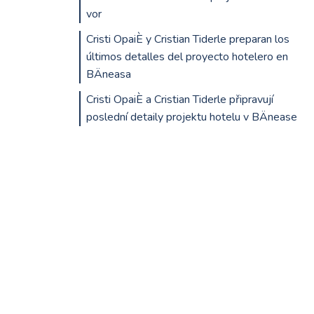
vor
Cristi OpaiÈ y Cristian Tiderle preparan los
últimos detalles del proyecto hotelero en
BÄneasa
Cristi OpaiÈ a Cristian Tiderle připravují
poslední detaily projektu hotelu v BÄnease