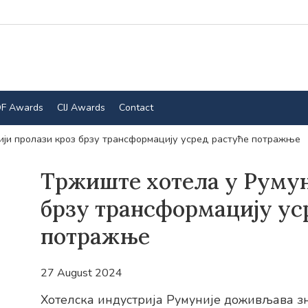
F Awards
CIJ Awards
Contact
ији пролази кроз брзу трансформацију усред растуће потражње
Тржиште хотела у Румун
брзу трансформацију ус
потражње
27 August 2024
Хотелска индустрија Румуније доживљава зн