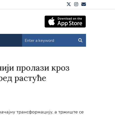
ији пролази кроз
ред растуће
ачајну трансформацију, а тржиште се