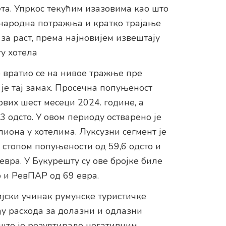
та. Упркос текућим изазовима као што
ународна потражња и кратко трајање
 за раст, према најновијем извештају
у хотела
ро вратио се на нивое тражње пре
је тај замах. Просечна попуњеност
првих шест месеци 2024. године, а
3 одсто. У овом периоду остварено је
лиона у хотелима. Луксузни сегмент је
стопом попуњености од 59,6 одсто и
евра. У Букурешту су ове бројке биле
о и РевПАР од 69 евра.
ијски учинак румунске туристичке
еђу расхода за долазни и одлазни
 што је резултирало негативним