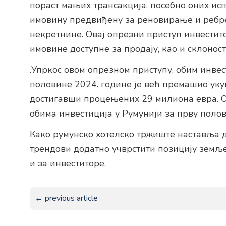
пораст мањих трансакција, посебно оних исп
имовину предвиђену за реновирање и ребр
некретнине. Овај опрезни приступ инвестит
имовине доступне за продају, као и склоно
.Упркос овом опрезном приступу, обим инвес
половине 2024. године је већ премашио укуп
достигавши процењених 29 милиона евра. О
обима инвестиција у Румунији за прву поло
Како румунско хотелско тржиште наставља да
трендови додатно учврстити позицију земље 
и за инвеститоре.
← previous article