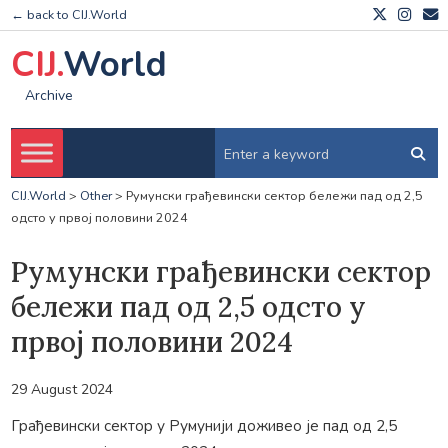
← back to CIJ.World
CIJ.
World
Archive
CIJ.World
>
Other
>
Румунски грађевински сектор бележи пад од 2,5
одсто у првој половини 2024
Румунски грађевински сектор
бележи пад од 2,5 одсто у
првој половини 2024
29 August 2024
Грађевински сектор у Румунији доживео је пад од 2,5