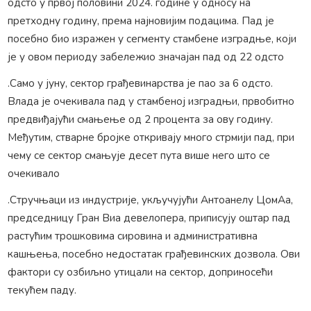
одсто у првој половини 2024. године у односу на
претходну годину, према најновијим подацима. Пад је
посебно био изражен у сегменту стамбене изградње, који
је у овом периоду забележио значајан пад од 22 одсто
.Само у јуну, сектор грађевинарства је пао за 6 одсто.
Влада је очекивала пад у стамбеној изградњи, првобитно
предвиђајући смањење од 2 процента за ову годину.
Међутим, стварне бројке откривају много стрмији пад, при
чему се сектор смањује десет пута више него што се
очекивало
.Стручњаци из индустрије, укључујући Антоанелу ЦомАа,
председницу Гран Виа девелопера, приписују оштар пад
растућим трошковима сировина и административна
кашњења, посебно недостатак грађевинских дозвола. Ови
фактори су озбиљно утицали на сектор, доприносећи
текућем паду.