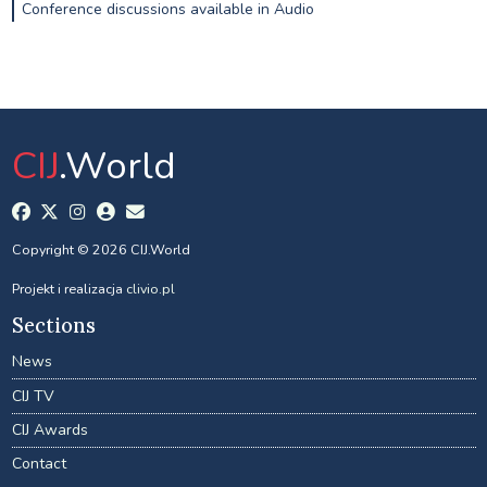
Conference discussions available in Audio
CIJ
.World
Copyright © 2026 CIJ.World
Projekt i realizacja
clivio.pl
Sections
News
CIJ TV
CIJ Awards
Contact