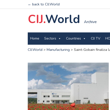
← back to CIJ.World
CIJ.
World
Archive
Home
Sectors
Countries
CIJ TV
HO
CIJ.World
>
Manufacturing
>
Saint-Gobain finaliza 