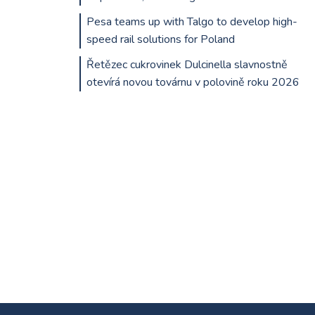
Pesa teams up with Talgo to develop high-
speed rail solutions for Poland
Řetězec cukrovinek Dulcinella slavnostně
otevírá novou továrnu v polovině roku 2026