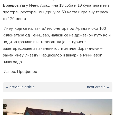
Бранцовића у Инеу, Арад, има 19 соба и 19 купатила и има
простран ресторан, пицерију са 50 места и грејану терасу
са 120 места
.Инеу, који се налази 57 километара од Арада и око 100
километара од Темишвар, налази се на државном путу који
води ка граници и интересантна је за туристе
заинтересоване за знаменитости земље Зарандулуи –
замак Инеу, ливаду Нарциселор и винарије Минијевог
винограда
.Извор: Профит.ро
← previous article
next article →