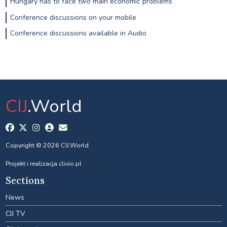
Hungary has to face two main economic problems
Conference discussions on your mobile
Conference discussions available in Audio
CIJ
.World
Copyright © 2026 CIJ.World
Projekt i realizacja
clivio.pl
Sections
News
CIJ TV