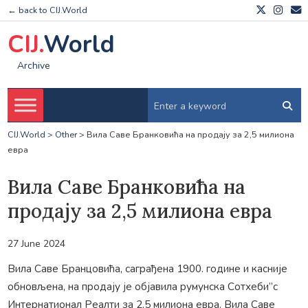
← back to CIJ.World
CIJ.
World
Archive
CIJ.World
>
Other
>
Вила Саве Бранковића на продају за 2,5 милиона
евра
Вила Саве Бранковића на
продају за 2,5 милиона евра
27 June 2024
Вила Саве Бранцовића, саграђена 1900. године и касније
обновљена, на продају је објавила румунска Сотхеби”с
Интернатионал Реалти за 2,5 милиона евра. Вила Саве