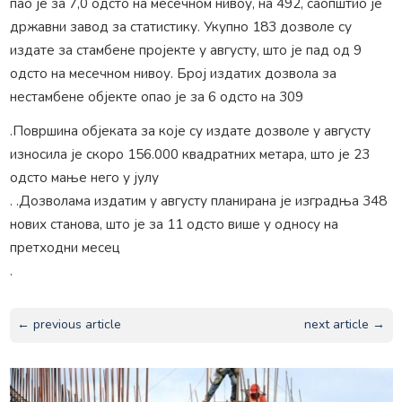
пао је за 7,0 одсто на месечном нивоу, на 492, саопштио је
државни завод за статистику. Укупно 183 дозволе су
издате за стамбене пројекте у августу, што је пад од 9
одсто на месечном нивоу. Број издатих дозвола за
нестамбене објекте опао је за 6 одсто на 309
.Површина објеката за које су издате дозволе у ​​августу
износила је скоро 156.000 квадратних метара, што је 23
одсто мање него у јулу
. .Дозволама издатим у августу планирана је изградња 348
нових станова, што је за 11 одсто више у односу на
претходни месец
.
← previous article
next article →