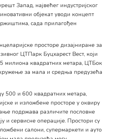
решт Запад, највећег индустријског
 иновативни објекат уводи концепт
 тржиштима, сада прилагођен
нцеларијске просторе дизајниране за
зивног ЦТПарк Буцхарест Вест, који
,5 милиона квадратних метара, ЦТБок
кружење за мала и средња предузећа
ђу 500 и 600 квадратних метара,
јске и изложбене просторе у оквиру
вање подржава различите пословне
у и сервисне операције. Простори су
зложбени салони, супермаркети и ауто
јем мала предузећа могу