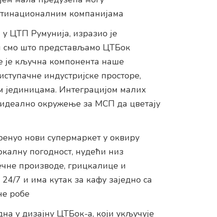
ултинационалним компанијама
 у ЦТП Румунија, изразио је
ени смо што представљамо ЦТБок
е је кључна компонента наше
иступачне индустријске просторе,
 јединицама. Интеграцијом малих
 идеално окружење за МСП да цветају
кренуо нови супермаркет у оквиру
окалну погодност, нудећи низ
ечне производе, грицкалице и
4/7 и има кутак за кафу заједно са
не робе
на у дизајну ЦТБок-а, који укључује