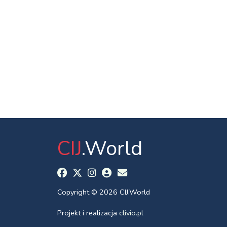
CIJ
.World
Copyright © 2026 CIJ.World
Projekt i realizacja
clivio.pl