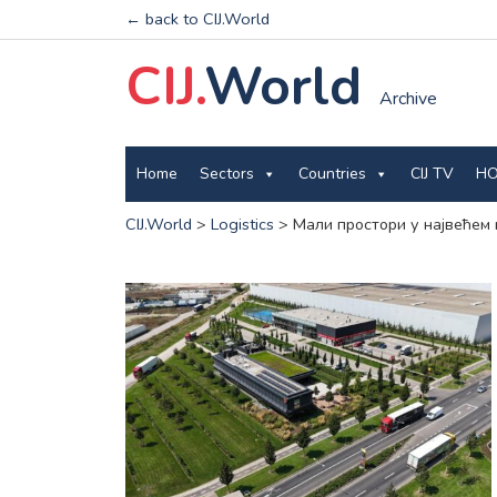
← back to CIJ.World
CIJ.
World
Archive
Home
Sectors
Countries
CIJ TV
HO
CIJ.World
>
Logistics
>
Мали простори у највећем 