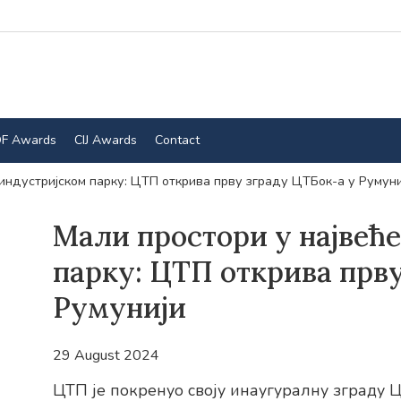
F Awards
CIJ Awards
Contact
индустријском парку: ЦТП открива прву зграду ЦТБок-а у Румуни
Мали простори у највећ
парку: ЦТП открива прву
Румунији
29 August 2024
ЦТП је покренуо своју инаугуралну зграду 