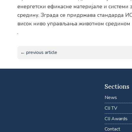
енергетски ефикасне материјале и системи
средину. Зграда се придржава стандарда И
висок ниво управљања животном средином 
.
← previous article
Sections
News
CIJ TV
CIJ Awards
Contact