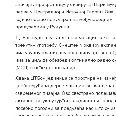
значајну прекретницу у оквиру ЦТПарк Буку
парка у Централној и Источној Европи. Овај
који је постао популаран на међународним
предузећима у Румунији
.ЦТБок нуди плуг-анд-плаи магацинске и ка
тренутну употребу. Смештен у оквиру експан
има укупну планирану површину од скоро 1
има за циљ да обезбеди оптимално радно о
(МСП) и веће организације
.Свака ЦТБок јединица се простире на изме
комбинујући модерне магацинске, канцелари
савременог дизајна. Ово свестрано подеша
активности, укључујући складиштење, продај
посебно погодни за предузећа као што су и
сервисни центри, подстичући окружење у ко