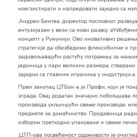
коегзистирати и напредовати заједно са м
.Андреи Бентеа, директор пословног развоја
ентузијазам у вези са нови развој: аУзбуђ
концепт у Румунији. Ово иновативно решењ
стратегије да обезбедимо флексибилне и пр
задовољавајући растућу потражњу за мањим
јединица у парк великих размера, стварамо
заједно са главним играчима у индустрији.а
Први закупац ЦТБок-а је Профи, који је по
зграда. Овај додатак значајно побољшава л
производа укључујући свеже производе, мл
предмете за домаћинство. Продавница ради 2
избором претходно упаковане и свеже пече
.ЦТП-ова посвећеност одрживости је очиглед