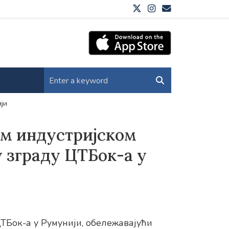
ји
ем индустријском
 зграду ЦТБок-а у
ЦТБок-а у Румунији, обележавајући