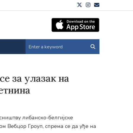
е за улазак на
етнина
сништву либанско-белгијске
м Вебцор Гроуп, спрема се да уђе на