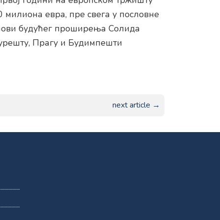
првој години на европском тржишту
 милиона евра, пре свега у пословне
ланови будућег проширења Солида
урешту, Прагу и Будимпешти
next article →