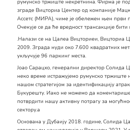
румунско тржиште некретнина. Фирма је по
зграде Вицториа Центер од компаније Мац
Ассетс (МИРА), чиме је обележен њен први 
Очекује се да ће вредност трансакције бити
.Налази се на Цалеа Вицториеи, Вицториа Ц
2009. Зграда нуди око 7.600 квадратних ме
укључује 96 паркинг места.
Јоао Сарацхо, генерални директор Солида Ц
неко време истражујемо румунско тржиште не
нашом стратегијом за идентификацију атра
Букурешту. Иако не можемо да коментарише
потврдити нашу активну потрагу за могућно
сектору.а
Основана у Дубаију 2018. године, Солида Ц