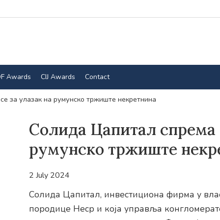
F Awards
CIJ Awards
Contact
се за улазак на румунско тржиште некретнина
Солида Цапитал спрема с
румунско тржиште некр
2 July 2024
Солида Цапитал, инвестициона фирма у вла
породице Неср и која управља конгломерато