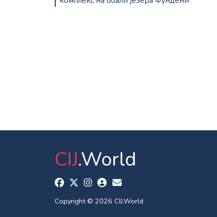
комплекс на обали језера Фундени
CIJ
.World
Copyright © 2026 CIJ.World