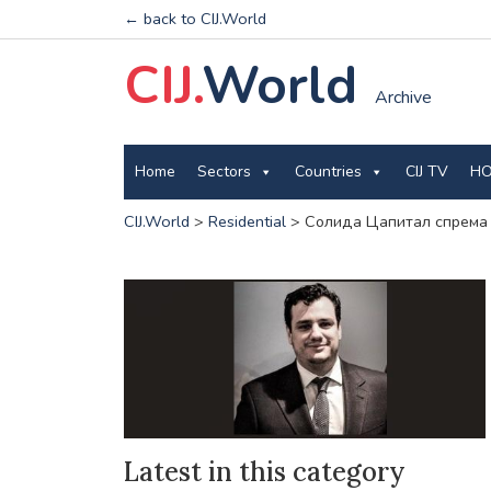
← back to CIJ.World
CIJ.
World
Archive
Home
Sectors
Countries
CIJ TV
HO
CIJ.World
>
Residential
>
Солида Цапитал спрема 
Latest in this category