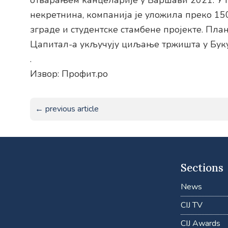
отварањем канцеларије у Варшави 2021. У 
некретнина, компанија је уложила преко 150
зграде и студентске стамбене пројекте. П
Цапитал-а укључују циљање тржишта у Бук
.
Извор: Профит.ро
← previous article
Sections
News
CIJ TV
CIJ Awards