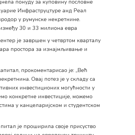
днела понуду за куповину пословне
куарие Инфраструцтуре анд Реал
продор у румунске некретнине.
 између 30 и 33 милиона евра
ентер је завршен у четвртом кварталу
тара простора за изнајмљивање и
апитал, прокоментарисао је: „Већ
кретнина. Овај потез је у складу са
ктивних инвестиционих могућности у
мо конкретне инвестиције, можемо
стима у канцеларијском и студентском
апитал је проширила своје присуство