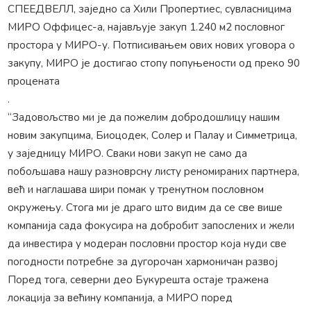
СПЕЕДВЕЛЛ, заједно са Хили Пропертиес, сувласницима
МИРО Оффицес-а, најављује закуп 1.240 м2 пословног
простора у МИРО-у. Потписивањем ових нових уговора о
закупу, МИРО је достигао стопу попуњености од преко 90
процената
.
“Задовољство ми је да пожелим добродошлицу нашим
новим закупцима, Биоцодек, Солер и Палау и Симметрица,
у заједницу МИРО. Сваки нови закуп не само да
побољшава нашу разноврсну листу реномираних партнера,
већ и наглашава шири помак у тренутном пословном
окружењу. Стога ми је драго што видим да се све више
компанија сада фокусира на добробит запослених и жели
да инвестира у модеран пословни простор која нуди све
погодности потребне за дугорочан хармоничан развој
Поред тога, северни део Букурешта остаје тражена
локација за већину компанија, а МИРО поред