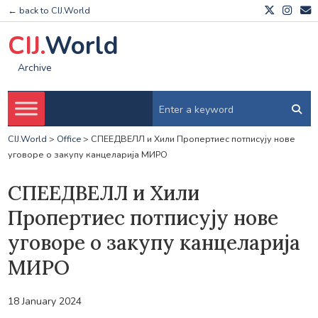
← back to CIJ.World
CIJ.
World
Archive
CIJ.World
>
Office
>
СПЕЕДВЕЛЛ и Хили Пропертиес потписују нове
уговоре о закупу канцеларија МИРО
СПЕЕДВЕЛЛ и Хили
Пропертиес потписују нове
уговоре о закупу канцеларија
МИРО
18 January 2024