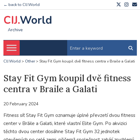
← back to CIJ.World
CIJ.
World
Archive
CIJ.World
>
Other
>
Stay Fit Gym koupil dvě fitness centra v Braile a Galati
Stay Fit Gym koupil dvě fitness
centra v Braile a Galati
20 February 2024
Fitness síť Stay Fit Gym oznamuje úplné převzetí dvou fitness
center v Brăile a Galati, které vlastní Elite Gym. Po akvizici
těchto dvou center dosáhne Stay Fit Gym 32 jednotek
otevřených po celé zemi, přičemž společnost zahájí zrychlený