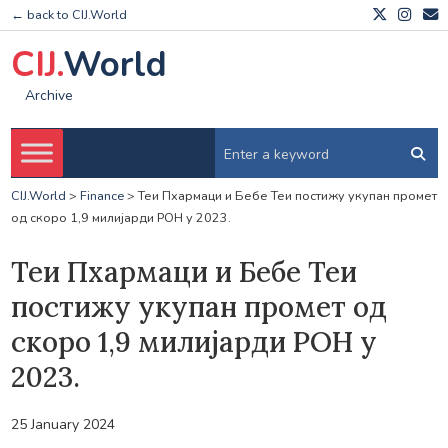
← back to CIJ.World
CIJ.
World
Archive
CIJ.World
>
Finance
>
Теи Пхармаци и Бебе Теи постижу укупан промет
од скоро 1,9 милијарди РОН у 2023.
Теи Пхармаци и Бебе Теи
постижу укупан промет од
скоро 1,9 милијарди РОН у
2023.
25 January 2024