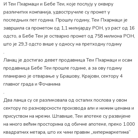
И Теи Пхармаци и Бебе Теи, које послују у оквиру
различитих компанија, удвостручиле су промет у
последњих пет година. Прошлу годину, Теи Пхармаци је
завршила са прометом од 1,1 милијарду РОН, уз раст од 16
одсто, а Бебе Теи је остварио промет од 758 милиона РОН,
што је 29,3 одсто више у односу на претходну годину
.
Ланац је достигао девет продавница Теи Пхармаци и осам
продавница Бебе Теи прошле године, а за ову годину
планирано је отварање у Брашову, Крајови, сектору 4
главног града и Фочанима
.
Два ланца су се разликовала од осталих послова у овом
сектору по разноврсности производа али и нижим ценама и
присуством на мрежи. Штавише, Теи апотеке су развијене
на много већим просторима од обичне апотеке, преко 1.000
квадратних метара, што их чини правим „хипермаркетима“