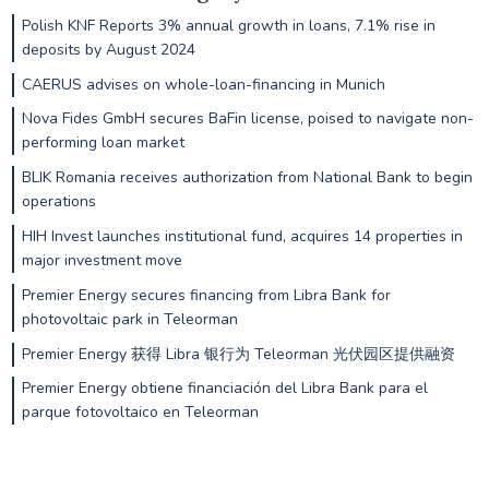
Polish KNF Reports 3% annual growth in loans, 7.1% rise in
deposits by August 2024
CAERUS advises on whole-loan-financing in Munich
Nova Fides GmbH secures BaFin license, poised to navigate non-
performing loan market
BLIK Romania receives authorization from National Bank to begin
operations
HIH Invest launches institutional fund, acquires 14 properties in
major investment move
Premier Energy secures financing from Libra Bank for
photovoltaic park in Teleorman
Premier Energy 获得 Libra 银行为 Teleorman 光伏园区提供融资
Premier Energy obtiene financiación del Libra Bank para el
parque fotovoltaico en Teleorman