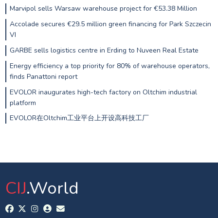
Marvipol sells Warsaw warehouse project for €53.38 Million
Accolade secures €29.5 million green financing for Park Szczecin
VI
GARBE sells logistics centre in Erding to Nuveen Real Estate
Energy efficiency a top priority for 80% of warehouse operators,
finds Panattoni report
EVOLOR inaugurates high-tech factory on Oltchim industrial
platform
EVOLOR在Oltchim工业平台上开设高科技工厂
CIJ
.World