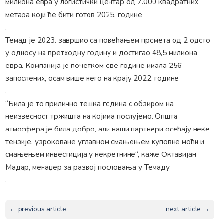
милиона евра у логистички центар од 7.000 квадратних
метара који ће бити готов 2025. године
.
Темад је 2023. завршио са повећањем промета од 2 одсто
у односу на претходну годину и достигао 48,5 милиона
евра. Компанија је почетком ове године имала 256
запослених, осам више него на крају 2022. године
.
“Била је то прилично тешка година с обзиром на
неизвесност тржишта на којима послујемо. Општа
атмосфера је била добро, али наши партнери осећају неке
тензије, узроковане углавном смањењем куповне моћи и
смањењем инвестиција у некретнине“, каже Октавијан
Мадар, менаџер за развој пословања у Темаду
.
← previous article
next article →