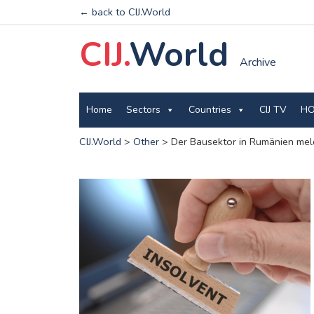
← back to CIJ.World
CIJ.
World
Archive
Home
Sectors
Countries
CIJ TV
HO
CIJ.World
>
Other
>
Der Bausektor in Rumänien meld