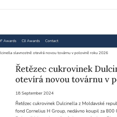
F Awards
CIJ Awards
Contact
lcinella slavnostně otevírá novou továrnu v polovině roku 2026
Řetězec cukrovinek Dulcin
otevírá novou továrnu v 
18 September 2024
Řetězec cukrovinek Dulcinella z Moldavské republ
fond Cornelius H Group, nedávno koupil za 80