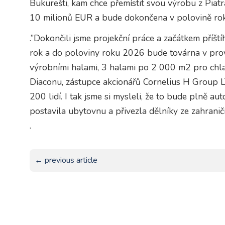
Bukurešti, kam chce přemístit svou výrobu z Piatr
10 milionů EUR a bude dokončena v polovině r
.”Dokončili jsme projekční práce a začátkem příšt
rok a do poloviny roku 2026 bude továrna v pro
výrobními halami, 3 halami po 2 000 m2 pro chlad
Diaconu, zástupce akcionářů Cornelius H Group L
200 lidí. I tak jsme si mysleli, že to bude plně 
postavila ubytovnu a přivezla dělníky ze zahraničí,
.
← previous article