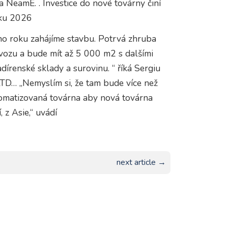
a NeamÈ. . Investice do nové továrny činí
oku 2026
ího roku zahájíme stavbu. Potrvá zhruba
vozu a bude mít až 5 000 m2 s dalšími
írenské sklady a surovinu. “ říká Sergiu
TD… „Nemyslím si, že tam bude více než
automatizovaná továrna aby nová továrna
 z Asie,“ uvádí
next article →