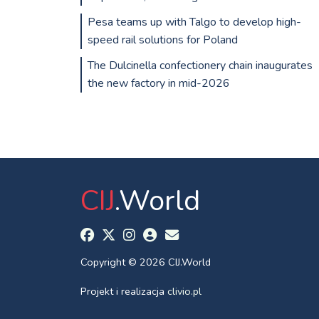
Pesa teams up with Talgo to develop high-
speed rail solutions for Poland
The Dulcinella confectionery chain inaugurates
the new factory in mid-2026
CIJ
.World
Copyright © 2026 CIJ.World
Projekt i realizacja
clivio.pl