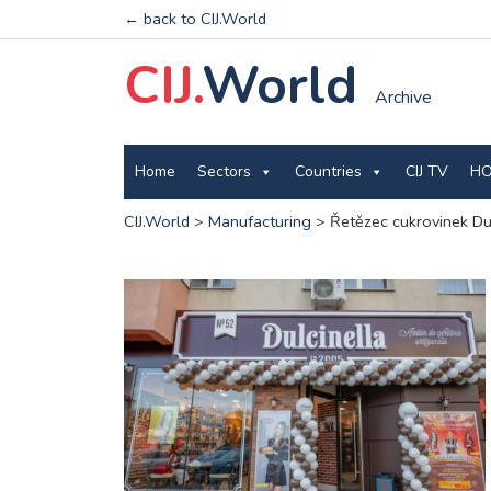
← back to CIJ.World
CIJ.
World
Archive
Home
Sectors
Countries
CIJ TV
HO
CIJ.World
>
Manufacturing
>
Řetězec cukrovinek Du