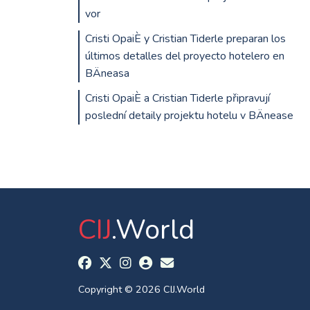
vor
Cristi OpaiÈ y Cristian Tiderle preparan los
últimos detalles del proyecto hotelero en
BÄneasa
Cristi OpaiÈ a Cristian Tiderle připravují
poslední detaily projektu hotelu v BÄnease
CIJ
.World
Copyright © 2026 CIJ.World