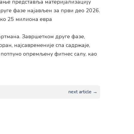
арање представља материјализацију
друге фазе најављен за први део 2026.
око 25 милиона евра
партмана. Завршетком друге фазе,
оран, најсавременије спа садржаје,
и потпуно опремљену фитнес салу, као
next article →