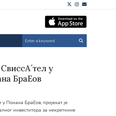
 СвиссА´тел у
ана БраЕов
 у Поиана БраЕов, пројекат је
алног инвеститора за некретнине