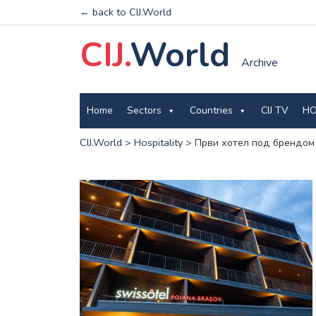
← back to CIJ.World
CIJ.
World
Archive
Home
Sectors
Countries
CIJ TV
HO
CIJ.World
>
Hospitality
>
Први хотел под брендом 