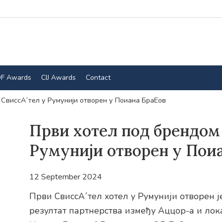
F Awards
CIJ Awards
Contact
СвиссА´тел у Румунији отворен у Поиана БраЕов
Први хотел под брендом
Румунији отворен у Пои
12 September 2024
Први СвиссА´тел хотел у Румунији отворен је
резултат партнерства између Аццор-а и лок