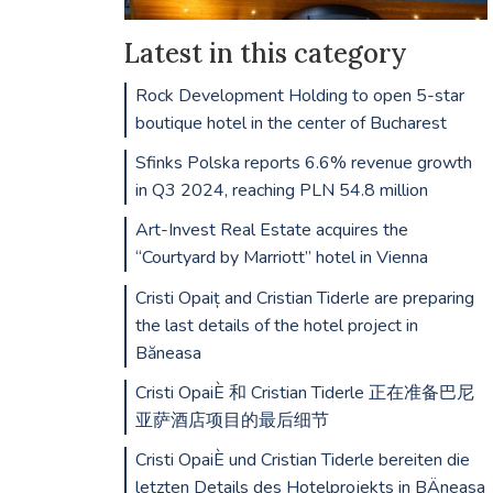
Latest in this category
Rock Development Holding to open 5-star
boutique hotel in the center of Bucharest
Sfinks Polska reports 6.6% revenue growth
in Q3 2024, reaching PLN 54.8 million
Art-Invest Real Estate acquires the
“Courtyard by Marriott” hotel in Vienna
Cristi Opaiț and Cristian Tiderle are preparing
the last details of the hotel project in
Băneasa
Cristi OpaiÈ 和 Cristian Tiderle 正在准备巴尼
亚萨酒店项目的最后细节
Cristi OpaiÈ und Cristian Tiderle bereiten die
letzten Details des Hotelprojekts in BÄneasa