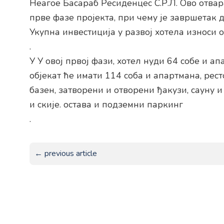
Неагое Басараб Ресиденцес С.Р.Л. Ово отв
прве фазе пројекта, при чему је завршетак 
Укупна инвестиција у развој хотела износи 
.
У У овој првој фази, хотел нуди 64 собе и а
објекат ће имати 114 соба и апартмана, рест
базен, затворени и отворени ђакузи, сауну 
и скије. остава и подземни паркинг
.
← previous article