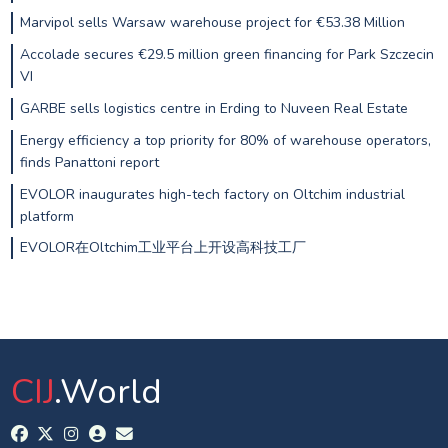
Marvipol sells Warsaw warehouse project for €53.38 Million
Accolade secures €29.5 million green financing for Park Szczecin
VI
GARBE sells logistics centre in Erding to Nuveen Real Estate
Energy efficiency a top priority for 80% of warehouse operators,
finds Panattoni report
EVOLOR inaugurates high-tech factory on Oltchim industrial
platform
EVOLOR在Oltchim工业平台上开设高科技工厂
CIJ
.World