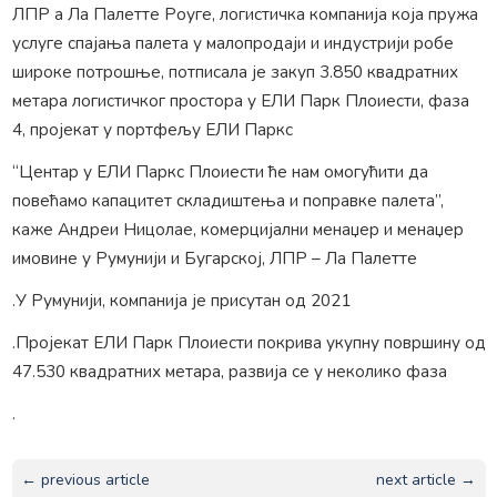
ЛПР а Ла Палетте Роуге, логистичка компанија која пружа
услуге спајања палета у малопродаји и индустрији робе
широке потрошње, потписала је закуп 3.850 квадратних
метара логистичког простора у ЕЛИ Парк Плоиести, фаза
4, пројекат у портфељу ЕЛИ Паркс
“Центар у ЕЛИ Паркс Плоиести ће нам омогућити да
повећамо капацитет складиштења и поправке палета”,
каже Андреи Ницолае, комерцијални менаџер и менаџер
имовине у Румунији и Бугарској, ЛПР – Ла Палетте
.У Румунији, компанија је присутан од 2021
.Пројекат ЕЛИ Парк Плоиести покрива укупну површину од
47.530 квадратних метара, развија се у неколико фаза
.
← previous article
next article →