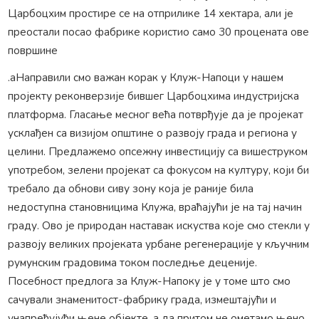
Царбоцхим простире се на отприлике 14 хектара, али је
преостали посао фабрике користио само 30 процената ове
површине
.аНаправили смо важан корак у Клуж-Напоци у нашем
пројекту реконверзије бившег Царбоцхима индустријска
платформа. Гласање месног већа потврђује да је пројекат
усклађен са визијом општине о развоју града и региона у
целини. Предлажемо опсежну инвестицију са вишеструком
употребом, зелени пројекат са фокусом на културу, који би
требало да обнови сиву зону која је раније била
недоступна становницима Клужа, враћајући је на тај начин
граду. Ово је природан наставак искуства које смо стекли у
развоју великих пројеката урбане регенерације у кључним
румунским градовима током последње деценије.
Посебност предлога за Клуж-Напоку је у томе што смо
сачували знаменитост-фабрику града, измештајући и
унапређујући њене објекте, а да притом не ометамо њено