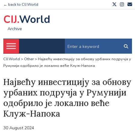
← back to CIJ.World
CIJ.
World
Archive
CIJ.World
>
Other
>
Највећу инвестицију за обнову урбаних подручја у
Румунији одобрило је локално веће Клуж-Напока
Највећу инвестицију за обнову
урбаних подручја у Румунији
одобрило је локално веће
Клуж-Напока
30 August 2024