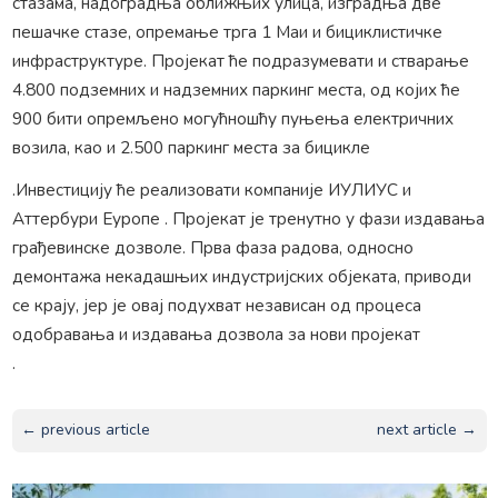
стазама, надоградња оближњих улица, изградња две
пешачке стазе, опремање трга 1 Маи и ​​бициклистичке
инфраструктуре. Пројекат ће подразумевати и стварање
4.800 подземних и надземних паркинг места, од којих ће
900 бити опремљено могућношћу пуњења електричних
возила, као и 2.500 паркинг места за бицикле
.Инвестицију ће реализовати компаније ИУЛИУС и
Аттербури Еуропе . Пројекат је тренутно у фази издавања
грађевинске дозволе. Прва фаза радова, односно
демонтажа некадашњих индустријских објеката, приводи
се крају, јер је овај подухват независан од процеса
одобравања и издавања дозвола за нови пројекат
.
← previous article
next article →