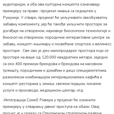
аудиторијум, а оба ова културна концепта означавају
премијеру за прави -пројекат имања са седиштем у
Румунији. У ствари, пројекат ће укључивати свеобухватну
забавну компоненту, јер ће такође укључити просторе за
догађаје на отвореном, најновије биоскопске технологије и
биоскоп на отвореном, породичне интерактивне центре за
забаву, концепт-књижару и посвећене спортске и веллнесс
просторе . Све ово је део малопродајног простора који се
простире на више од 120.000 квадратних метара, заједно
са око 400 премиум брендова и брендова на масовном
тржишту, породичним и домаћим и децо специјалитетима,
разноликом комбинацијом интернационалних кафића и
концепт-ресторана у земљи, свежом пијацом, локалне
услуге и производи, медицински центар, итд
.Интеграција СомеЕ Ривера у пројекат ће означити
премијеру у отварању јавног приступа ка обали. Овај
процес је у складу са Општинском стратегијом развоја