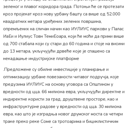
зеленог и плавог коридора града. Потоњи ће се протезати
кроз пројекат кроз нову урбану башту са више од 52.000
квадратних метара уређених зелених површина,
опремљених на сличан начин као ИУЛИУС паркови у Палас
ИаЕи и Иулиус Товн ТемиЕоара, који ће моћи да прими више
од 700 стабала који су стари до 60 година и стоје на висини
до 13 метара, укључујући дрвеће које је спашено са
некадашње индустријске платформе
.Предложене су обилне инвестиције у планирање и
оптимизацију урбане повезаности читавог подручја, које
предузима ИУЛИУС на основу уговора са Општином у
вредности од цца. 66 милиона евра, укључујући директне и
индиректне користи за град, друштвене просторе, као и
инфраструктурне радове у вредности од цца. 30 милиона
евра, као што је изградња новог друмског моста са четири
траке преко реке Соме са тротоарима и бициклистичким