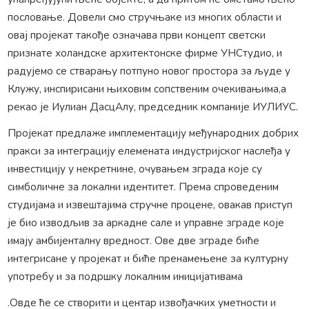
пословање. Довели смо стручњаке из многих области и
овај пројекат такође означава први концепт светски
признате холандске архитектонске фирме УНСтудио, и
радујемо се стварању потпуно новог простора за људе у
Клужу, инспирисани њиховим сопственим очекивањима,а
рекао је Иулиан ДасцАлу, председник компаније ИУЛИУС.
Пројекат предлаже имплементацију међународних добрих
пракси за интеграцију елемената индустријског наслеђа у
инвестицију у некретнине, очувањем зграда које су
симболичне за локални идентитет. Према спроведеним
студијама и извештајима стручне процене, овакав приступ
је био изводљив за аркадне сале и управне зграде које
имају амбијенталну вредност. Ове две зграде биће
интегрисане у пројекат и биће пренамењене за културну
употребу и за подршку локалним иницијативама
.Овде ће се створити и центар извођачких уметности и