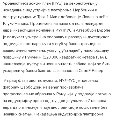
Урбанистички зонски план (ПУЗ) за реконструкцију
некадашње индустријске платформе Царбоцхим и
реструктурирање Трга 1 Маи одобрило је Локално веће
Клуж-Напока. Процењена на више од пола милијарде
евра, инвестиција компанија ИУЛИУС и Аттербури Еуропе
је подухват усмерен ка опоравку и развоју индустријског
подручја и претварању га у стуб урбане атракције са
вишеструким наменама, укључујући највећу малопродајну
површину у Румунији (120.000 квадратних метара ГЛА ),
канцеларија, култура и нови концепти забаве, који ће бити
усидрени урбаном баштом са излазом на СомеЕ Ривер
.У првој фази овог подухвата, ИУЛИУС је преселио
фабрику Царбоцхим, највећег произвођача
професионалних абразива у Румунији, у подручје погодно
за индустријску производњу, док је уложило 7 милиона
евра да оптимизује и поједностави своје пословање без
икаквих сметњи. Некадашња индустријска платформа