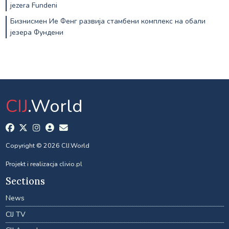
jezera Fundeni
Бизнисмен Ие Фенг развија стамбени комплекс на обали
језера Фундени
CIJ
.World
Copyright © 2026 CIJ.World
Projekt i realizacja
clivio.pl
Sections
News
CIJ TV